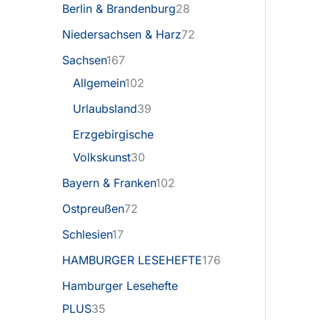
Berlin & Brandenburg
28
Niedersachsen & Harz
72
Sachsen
167
Allgemein
102
Urlaubsland
39
Erzgebirgische
Volkskunst
30
Bayern & Franken
102
Ostpreußen
72
Schlesien
17
HAMBURGER LESEHEFTE
176
Hamburger Lesehefte
PLUS
35