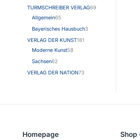
TURMSCHREIBER VERLAG
69
Allgemein
65
Bayerisches Hausbuch
3
VERLAG DER KUNST
181
Moderne Kunst
58
Sachsen
62
VERLAG DER NATION
73
Homepage
Shop 