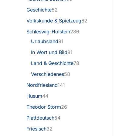
Geschichte
52
Volkskunde & Spielzeug
82
Schleswig-Holstein
286
Urlaubsland
81
In Wort und Bild
81
Land & Geschichte
78
Verschiedenes
58
Nordfriesland
141
Husum
44
Theodor Storm
26
Plattdeutsch
54
Friesisch
32