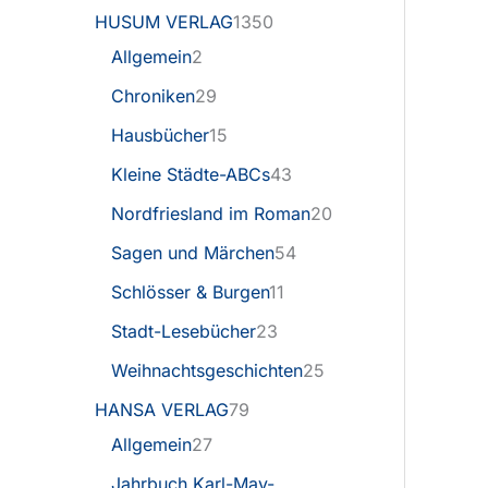
HUSUM VERLAG
1350
Allgemein
2
Chroniken
29
Hausbücher
15
Kleine Städte-ABCs
43
Nordfriesland im Roman
20
Sagen und Märchen
54
Schlösser & Burgen
11
Stadt-Lesebücher
23
Weihnachtsgeschichten
25
HANSA VERLAG
79
Allgemein
27
Jahrbuch Karl-May-