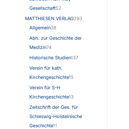
Gesellschaft
52
MATTHIESEN VERLAG
293
Allgemein
38
Abh. zur Geschichte der
Medizin
74
Historische Studien
137
Verein für kath.
Kirchengeschichte
15
Verein für S-H
Kirchengeschichte
13
Zeitschrift der Ges. für
Schleswig-Holsteinische
Geschichte
11