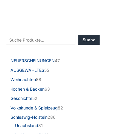
Suche
NEUERSCHEINUNGEN
47
AUSGEWÄHLTES
55
Weihnachten
88
Kochen & Backen
63
Geschichte
52
Volkskunde & Spielzeug
82
Schleswig-Holstein
286
Urlaubsland
81