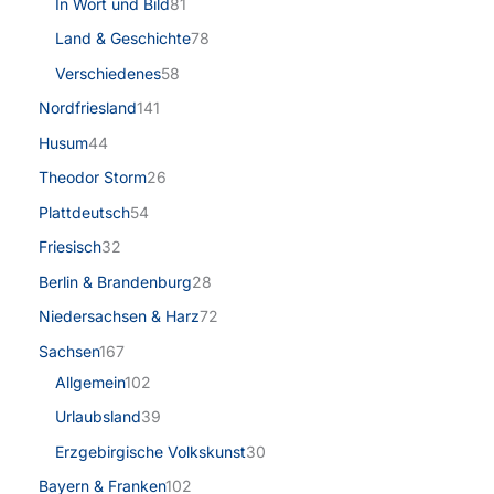
In Wort und Bild
81
Land & Geschichte
78
Verschiedenes
58
Nordfriesland
141
Husum
44
Theodor Storm
26
Plattdeutsch
54
Friesisch
32
Berlin & Brandenburg
28
Niedersachsen & Harz
72
Sachsen
167
Allgemein
102
Urlaubsland
39
Erzgebirgische Volkskunst
30
Bayern & Franken
102