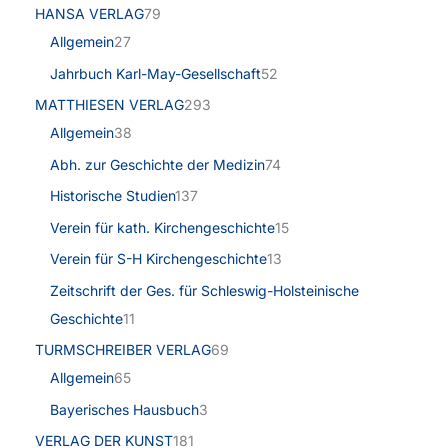
HANSA VERLAG
79
Allgemein
27
Jahrbuch Karl-May-Gesellschaft
52
MATTHIESEN VERLAG
293
Allgemein
38
Abh. zur Geschichte der Medizin
74
Historische Studien
137
Verein für kath. Kirchengeschichte
15
Verein für S-H Kirchengeschichte
13
Zeitschrift der Ges. für Schleswig-Holsteinische
Geschichte
11
TURMSCHREIBER VERLAG
69
Allgemein
65
Bayerisches Hausbuch
3
VERLAG DER KUNST
181