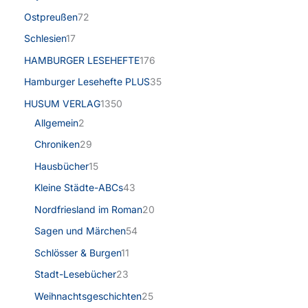
Ostpreußen
72
Schlesien
17
HAMBURGER LESEHEFTE
176
Hamburger Lesehefte PLUS
35
HUSUM VERLAG
1350
Allgemein
2
Chroniken
29
Hausbücher
15
Kleine Städte-ABCs
43
Nordfriesland im Roman
20
Sagen und Märchen
54
Schlösser & Burgen
11
Stadt-Lesebücher
23
Weihnachtsgeschichten
25