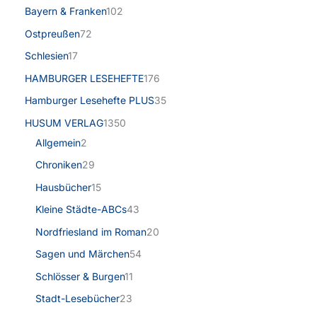
Bayern & Franken
102
Ostpreußen
72
Schlesien
17
HAMBURGER LESEHEFTE
176
Hamburger Lesehefte PLUS
35
HUSUM VERLAG
1350
Allgemein
2
Chroniken
29
Hausbücher
15
Kleine Städte-ABCs
43
Nordfriesland im Roman
20
Sagen und Märchen
54
Schlösser & Burgen
11
Stadt-Lesebücher
23