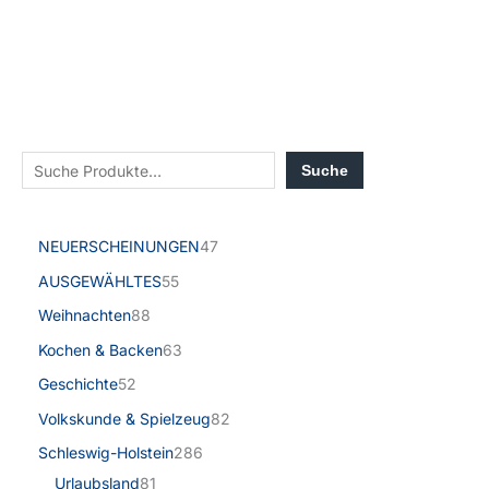
Suche
NEUERSCHEINUNGEN
47
AUSGEWÄHLTES
55
Weihnachten
88
Kochen & Backen
63
Geschichte
52
Volkskunde & Spielzeug
82
Schleswig-Holstein
286
Urlaubsland
81