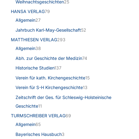
Weihnachtsgeschichten
25
HANSA VERLAG
79
Allgemein
27
Jahrbuch Karl-May-Gesellschaft
52
MATTHIESEN VERLAG
293
Allgemein
38
Abh. zur Geschichte der Medizin
74
Historische Studien
137
Verein für kath. Kirchengeschichte
15
Verein für S-H Kirchengeschichte
13
Zeitschrift der Ges. für Schleswig-Holsteinische
Geschichte
11
TURMSCHREIBER VERLAG
69
Allgemein
65
Bayerisches Hausbuch
3