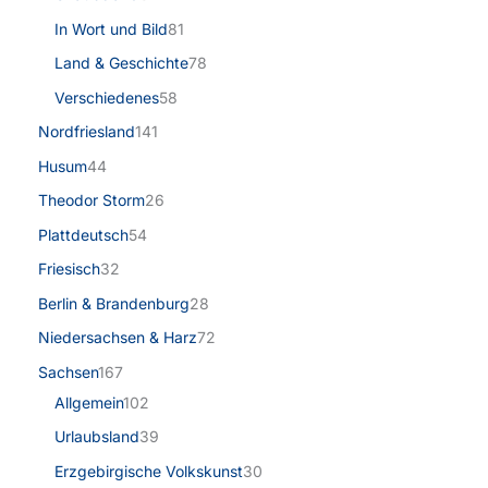
In Wort und Bild
81
Land & Geschichte
78
Verschiedenes
58
Nordfriesland
141
Husum
44
Theodor Storm
26
Plattdeutsch
54
Friesisch
32
Berlin & Brandenburg
28
Niedersachsen & Harz
72
Sachsen
167
Allgemein
102
Urlaubsland
39
Erzgebirgische Volkskunst
30