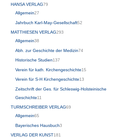
HANSA VERLAG
79
Allgemein
27
Jahrbuch Karl-May-Gesellschaft
52
MATTHIESEN VERLAG
293
Allgemein
38
Abh. zur Geschichte der Medizin
74
Historische Studien
137
Verein für kath. Kirchengeschichte
15
Verein für S-H Kirchengeschichte
13
Zeitschrift der Ges. für Schleswig-Holsteinische
Geschichte
11
TURMSCHREIBER VERLAG
69
Allgemein
65
Bayerisches Hausbuch
3
VERLAG DER KUNST
181