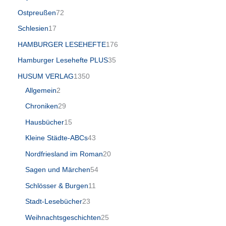
Ostpreußen
72
Schlesien
17
HAMBURGER LESEHEFTE
176
Hamburger Lesehefte PLUS
35
HUSUM VERLAG
1350
Allgemein
2
Chroniken
29
Hausbücher
15
Kleine Städte-ABCs
43
Nordfriesland im Roman
20
Sagen und Märchen
54
Schlösser & Burgen
11
Stadt-Lesebücher
23
Weihnachtsgeschichten
25