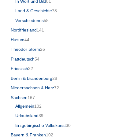
In Wort und Bild
81
Land & Geschichte
78
Verschiedenes
58
Nordfriesland
141
Husum
44
Theodor Storm
26
Plattdeutsch
54
Friesisch
32
Berlin & Brandenburg
28
Niedersachsen & Harz
72
Sachsen
167
Allgemein
102
Urlaubsland
39
Erzgebirgische Volkskunst
30
Bayern & Franken
102