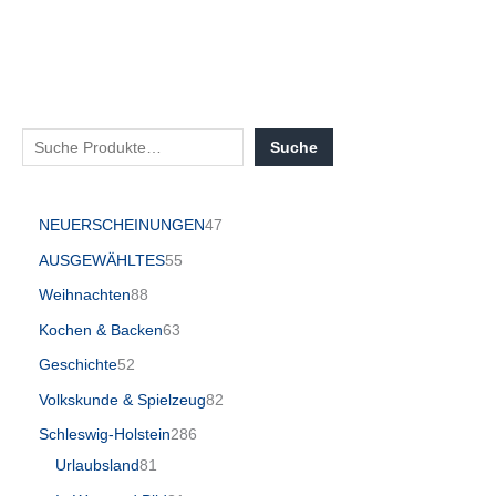
Suche
NEUERSCHEINUNGEN
47
AUSGEWÄHLTES
55
Weihnachten
88
Kochen & Backen
63
Geschichte
52
Volkskunde & Spielzeug
82
Schleswig-Holstein
286
Urlaubsland
81