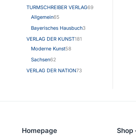
TURMSCHREIBER VERLAG
69
Allgemein
65
Bayerisches Hausbuch
3
VERLAG DER KUNST
181
Moderne Kunst
58
Sachsen
62
VERLAG DER NATION
73
Homepage
Shop 