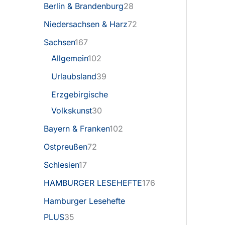
Berlin & Brandenburg
28
Niedersachsen & Harz
72
Sachsen
167
Allgemein
102
Urlaubsland
39
Erzgebirgische
Volkskunst
30
Bayern & Franken
102
Ostpreußen
72
Schlesien
17
HAMBURGER LESEHEFTE
176
Hamburger Lesehefte
PLUS
35