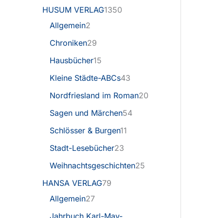
HUSUM VERLAG
1350
Allgemein
2
Chroniken
29
Hausbücher
15
Kleine Städte-ABCs
43
Nordfriesland im Roman
20
Sagen und Märchen
54
Schlösser & Burgen
11
Stadt-Lesebücher
23
Weihnachtsgeschichten
25
HANSA VERLAG
79
Allgemein
27
Jahrbuch Karl-May-