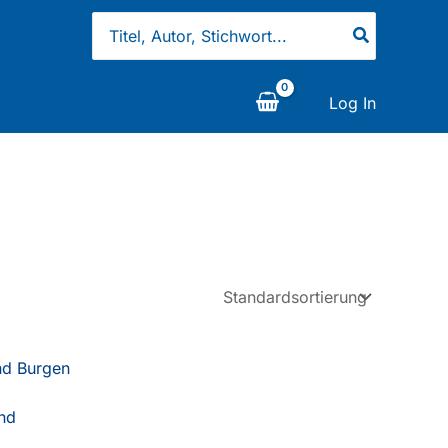
Search
for:
Log In
nd