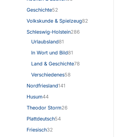
Geschichte
52
Volkskunde & Spielzeug
82
Schleswig-Holstein
286
Urlaubsland
81
In Wort und Bild
81
Land & Geschichte
78
Verschiedenes
58
Nordfriesland
141
Husum
44
Theodor Storm
26
Plattdeutsch
54
Friesisch
32