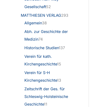
Gesellschaft
52
MATTHIESEN VERLAG
293
Allgemein
38
Abh. zur Geschichte der
Medizin
74
Historische Studien
137
Verein für kath.
Kirchengeschichte
15
Verein für S-H
Kirchengeschichte
13
Zeitschrift der Ges. für
Schleswig-Holsteinische
Geschichte
11