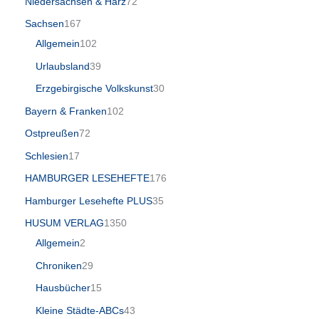
Niedersachsen & Harz
72
Sachsen
167
Allgemein
102
Urlaubsland
39
Erzgebirgische Volkskunst
30
Bayern & Franken
102
Ostpreußen
72
Schlesien
17
HAMBURGER LESEHEFTE
176
Hamburger Lesehefte PLUS
35
HUSUM VERLAG
1350
Allgemein
2
Chroniken
29
Hausbücher
15
Kleine Städte-ABCs
43