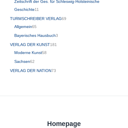
Zeitschrift der Ges. für Schleswig-Holsteinische
Geschichte
11
TURMSCHREIBER VERLAG
69
Allgemein
65
Bayerisches Hausbuch
3
VERLAG DER KUNST
181
Moderne Kunst
58
Sachsen
62
VERLAG DER NATION
73
Homepage