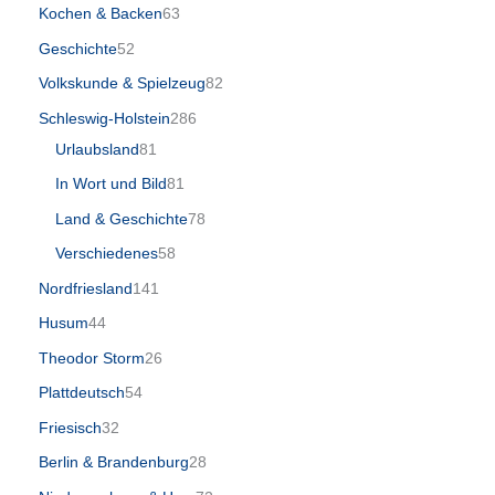
Kochen & Backen
63
Geschichte
52
Volkskunde & Spielzeug
82
Schleswig-Holstein
286
Urlaubsland
81
In Wort und Bild
81
Land & Geschichte
78
Verschiedenes
58
Nordfriesland
141
Husum
44
Theodor Storm
26
Plattdeutsch
54
Friesisch
32
Berlin & Brandenburg
28