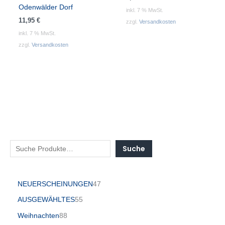
Odenwälder Dorf
inkl. 7 % MwSt.
11,95
€
zzgl.
Versandkosten
inkl. 7 % MwSt.
zzgl.
Versandkosten
Suche
NEUERSCHEINUNGEN
47
AUSGEWÄHLTES
55
Weihnachten
88