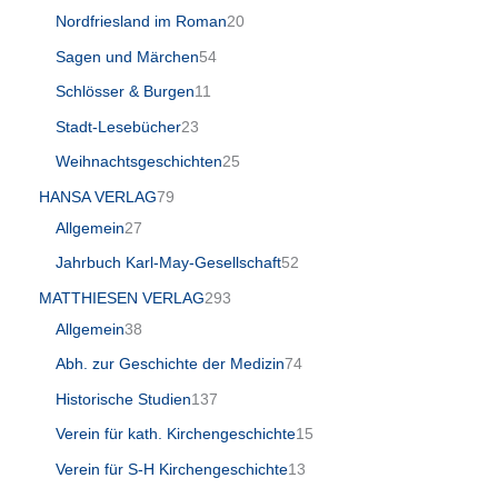
Nordfriesland im Roman
20
Sagen und Märchen
54
Schlösser & Burgen
11
Stadt-Lesebücher
23
Weihnachtsgeschichten
25
HANSA VERLAG
79
Allgemein
27
Jahrbuch Karl-May-Gesellschaft
52
MATTHIESEN VERLAG
293
Allgemein
38
Abh. zur Geschichte der Medizin
74
Historische Studien
137
Verein für kath. Kirchengeschichte
15
Verein für S-H Kirchengeschichte
13