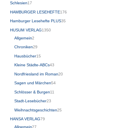
Schlesien
17
HAMBURGER LESEHEFTE
176
Hamburger Lesehefte PLUS
35
HUSUM VERLAG
1350
Allgemein
2
Chroniken
29
Hausbücher
15
Kleine Städte-ABCs
43
Nordfriesland im Roman
20
Sagen und Märchen
54
Schlösser & Burgen
11
Stadt-Lesebücher
23
Weihnachtsgeschichten
25
HANSA VERLAG
79
Allgemein
27