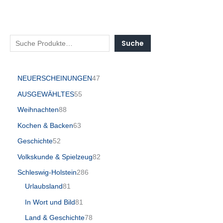
Suche
NEUERSCHEINUNGEN
47
AUSGEWÄHLTES
55
Weihnachten
88
Kochen & Backen
63
Geschichte
52
Volkskunde & Spielzeug
82
Schleswig-Holstein
286
Urlaubsland
81
In Wort und Bild
81
Land & Geschichte
78