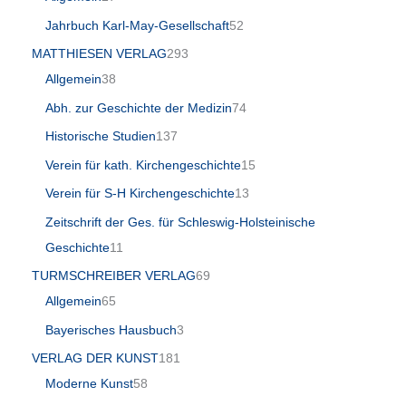
Jahrbuch Karl-May-Gesellschaft
52
MATTHIESEN VERLAG
293
Allgemein
38
Abh. zur Geschichte der Medizin
74
Historische Studien
137
Verein für kath. Kirchengeschichte
15
Verein für S-H Kirchengeschichte
13
Zeitschrift der Ges. für Schleswig-Holsteinische
Geschichte
11
TURMSCHREIBER VERLAG
69
Allgemein
65
Bayerisches Hausbuch
3
VERLAG DER KUNST
181
Moderne Kunst
58