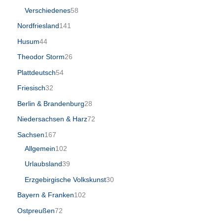
Verschiedenes
58
Nordfriesland
141
Husum
44
Theodor Storm
26
Plattdeutsch
54
Friesisch
32
Berlin & Brandenburg
28
Niedersachsen & Harz
72
Sachsen
167
Allgemein
102
Urlaubsland
39
Erzgebirgische Volkskunst
30
Bayern & Franken
102
Ostpreußen
72