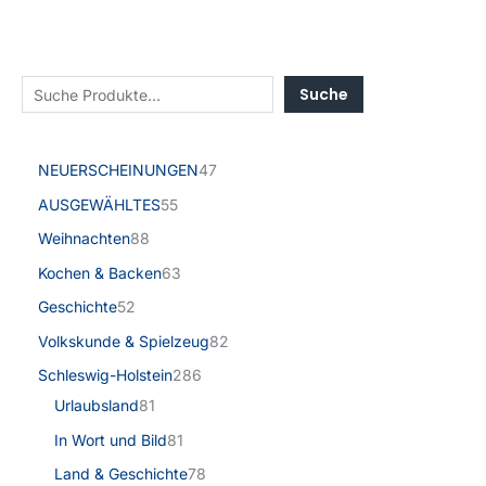
Suche
NEUERSCHEINUNGEN
47
AUSGEWÄHLTES
55
Weihnachten
88
Kochen & Backen
63
Geschichte
52
Volkskunde & Spielzeug
82
Schleswig-Holstein
286
Urlaubsland
81
In Wort und Bild
81
Land & Geschichte
78