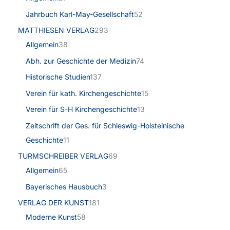
Jahrbuch Karl-May-Gesellschaft
52
MATTHIESEN VERLAG
293
Allgemein
38
Abh. zur Geschichte der Medizin
74
Historische Studien
137
Verein für kath. Kirchengeschichte
15
Verein für S-H Kirchengeschichte
13
Zeitschrift der Ges. für Schleswig-Holsteinische
Geschichte
11
TURMSCHREIBER VERLAG
69
Allgemein
65
Bayerisches Hausbuch
3
VERLAG DER KUNST
181
Moderne Kunst
58