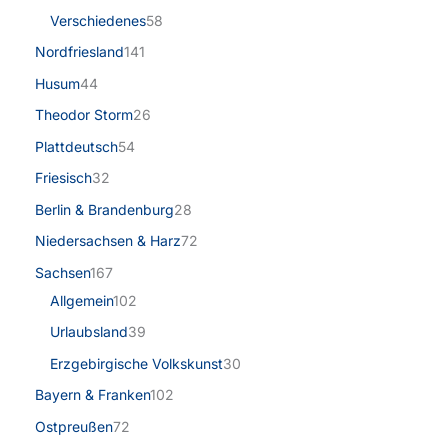
Verschiedenes
58
Nordfriesland
141
Husum
44
Theodor Storm
26
Plattdeutsch
54
Friesisch
32
Berlin & Brandenburg
28
Niedersachsen & Harz
72
Sachsen
167
Allgemein
102
Urlaubsland
39
Erzgebirgische Volkskunst
30
Bayern & Franken
102
Ostpreußen
72