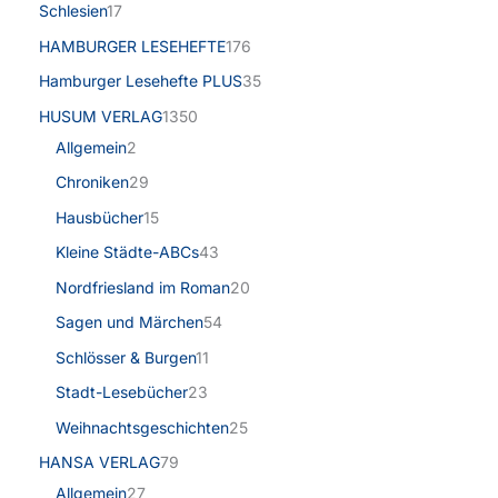
Schlesien
17
HAMBURGER LESEHEFTE
176
Hamburger Lesehefte PLUS
35
HUSUM VERLAG
1350
Allgemein
2
Chroniken
29
Hausbücher
15
Kleine Städte-ABCs
43
Nordfriesland im Roman
20
Sagen und Märchen
54
Schlösser & Burgen
11
Stadt-Lesebücher
23
Weihnachtsgeschichten
25
HANSA VERLAG
79
Allgemein
27