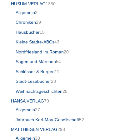
HUSUM VERLAG
1350
Allgemein
2
Chroniken
29
Hausbücher
15
Kleine Städte-ABCs
43
Nordfriesland im Roman
20
Sagen und Märchen
54
Schlösser & Burgen
11
Stadt-Lesebücher
23
Weihnachtsgeschichten
25
HANSA VERLAG
79
Allgemein
27
Jahrbuch Karl-May-Gesellschaft
52
MATTHIESEN VERLAG
293
Allgemein
38