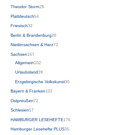
Theodor Storm
26
Plattdeutsch
54
Friesisch
32
Berlin & Brandenburg
28
Niedersachsen & Harz
72
Sachsen
167
Allgemein
102
Urlaubsland
39
Erzgebirgische Volkskunst
30
Bayern & Franken
102
Ostpreußen
72
Schlesien
17
HAMBURGER LESEHEFTE
176
Hamburger Lesehefte PLUS
35