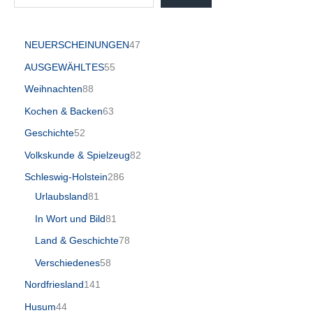
NEUERSCHEINUNGEN
47
AUSGEWÄHLTES
55
Weihnachten
88
Kochen & Backen
63
Geschichte
52
Volkskunde & Spielzeug
82
Schleswig-Holstein
286
Urlaubsland
81
In Wort und Bild
81
Land & Geschichte
78
Verschiedenes
58
Nordfriesland
141
Husum
44