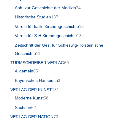
Abh. zur Geschichte der Medizin
74
Historische Studien
137
Verein für kath. Kirchengeschichte
15
Verein für S-H Kirchengeschichte
13
Zeitschrift der Ges. für Schleswig-Holsteinische
Geschichte
11
TURMSCHREIBER VERLAG
69
Allgemein
65
Bayerisches Hausbuch
3
VERLAG DER KUNST
181
Moderne Kunst
58
Sachsen
62
VERLAG DER NATION
73