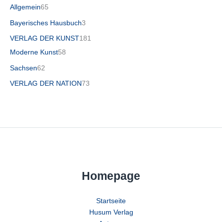
Allgemein
65
Bayerisches Hausbuch
3
VERLAG DER KUNST
181
Moderne Kunst
58
Sachsen
62
VERLAG DER NATION
73
Homepage
Startseite
Husum Verlag