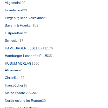
Allgemein
102
Urlaubsland
39
Erzgebirgische Volkskunst
30
Bayern & Franken
102
Ostpreußen
72
Schlesien
17
HAMBURGER LESEHEFTE
176
Hamburger Lesehefte PLUS
35
HUSUM VERLAG
1350
Allgemein
2
Chroniken
29
Hausbücher
15
Kleine Städte-ABCs
43
Nordfriesland im Roman
20