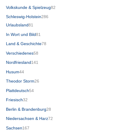
Volkskunde & Spielzeug
82
Schleswig-Holstein
286
Urlaubsland
81
In Wort und Bild
81
Land & Geschichte
78
Verschiedenes
58
Nordfriesland
141
Husum
44
Theodor Storm
26
Plattdeutsch
54
Friesisch
32
Berlin & Brandenburg
28
Niedersachsen & Harz
72
Sachsen
167