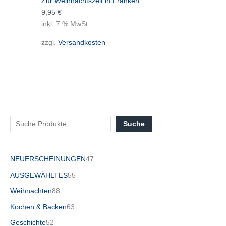
Zur Weihnachtszeit in Franken
9,95
€
inkl. 7 % MwSt.
zzgl.
Versandkosten
Suche
NEUERSCHEINUNGEN
47
AUSGEWÄHLTES
55
Weihnachten
88
Kochen & Backen
63
Geschichte
52