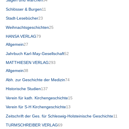
Sagen und Märchen
54
Schlösser & Burgen
11
Stadt-Lesebücher
23
Weihnachtsgeschichten
25
HANSA VERLAG
79
Allgemein
27
Jahrbuch Karl-May-Gesellschaft
52
MATTHIESEN VERLAG
293
Allgemein
38
Abh. zur Geschichte der Medizin
74
Historische Studien
137
Verein für kath. Kirchengeschichte
15
Verein für S-H Kirchengeschichte
13
Zeitschrift der Ges. für Schleswig-Holsteinische Geschichte
11
TURMSCHREIBER VERLAG
69