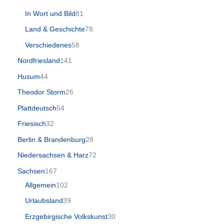
In Wort und Bild
81
Land & Geschichte
78
Verschiedenes
58
Nordfriesland
141
Husum
44
Theodor Storm
26
Plattdeutsch
54
Friesisch
32
Berlin & Brandenburg
28
Niedersachsen & Harz
72
Sachsen
167
Allgemein
102
Urlaubsland
39
Erzgebirgische Volkskunst
30