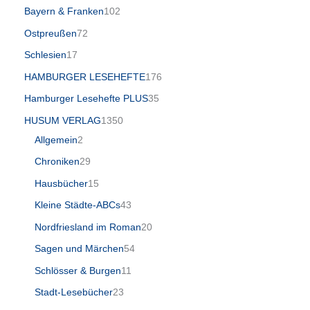
Bayern & Franken
102
Ostpreußen
72
Schlesien
17
HAMBURGER LESEHEFTE
176
Hamburger Lesehefte PLUS
35
HUSUM VERLAG
1350
Allgemein
2
Chroniken
29
Hausbücher
15
Kleine Städte-ABCs
43
Nordfriesland im Roman
20
Sagen und Märchen
54
Schlösser & Burgen
11
Stadt-Lesebücher
23