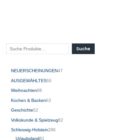
Suche
NEUERSCHEINUNGEN
47
AUSGEWÄHLTES
55
Weihnachten
88
Kochen & Backen
63
Geschichte
52
Volkskunde & Spielzeug
82
Schleswig-Holstein
286
Urlaubsland
81