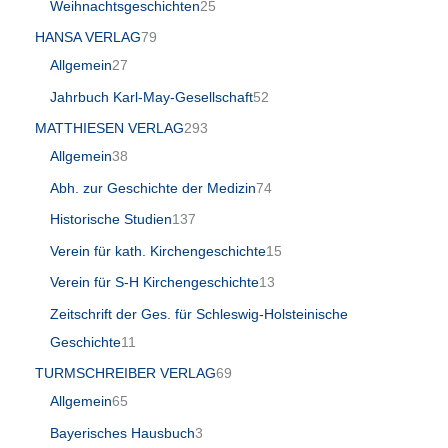
Weihnachtsgeschichten
25
HANSA VERLAG
79
Allgemein
27
Jahrbuch Karl-May-Gesellschaft
52
MATTHIESEN VERLAG
293
Allgemein
38
Abh. zur Geschichte der Medizin
74
Historische Studien
137
Verein für kath. Kirchengeschichte
15
Verein für S-H Kirchengeschichte
13
Zeitschrift der Ges. für Schleswig-Holsteinische
Geschichte
11
TURMSCHREIBER VERLAG
69
Allgemein
65
Bayerisches Hausbuch
3