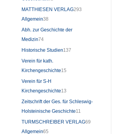
MATTHIESEN VERLAG
293
Allgemein
38
Abh. zur Geschichte der
Medizin
74
Historische Studien
137
Verein für kath.
Kirchengeschichte
15
Verein für S-H
Kirchengeschichte
13
Zeitschrift der Ges. für Schleswig-
Holsteinische Geschichte
11
TURMSCHREIBER VERLAG
69
Allgemein
65