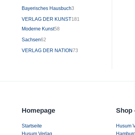
Bayerisches Hausbuch
3
VERLAG DER KUNST
181
Moderne Kunst
58
Sachsen
62
VERLAG DER NATION
73
Homepage
Shop 
Startseite
Husum V
Husum Verlag
Hamburg