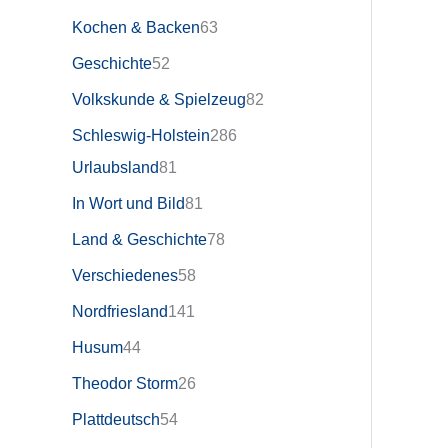
Kochen & Backen
63
Geschichte
52
Volkskunde & Spielzeug
82
Schleswig-Holstein
286
Urlaubsland
81
In Wort und Bild
81
Land & Geschichte
78
Verschiedenes
58
Nordfriesland
141
Husum
44
Theodor Storm
26
Plattdeutsch
54