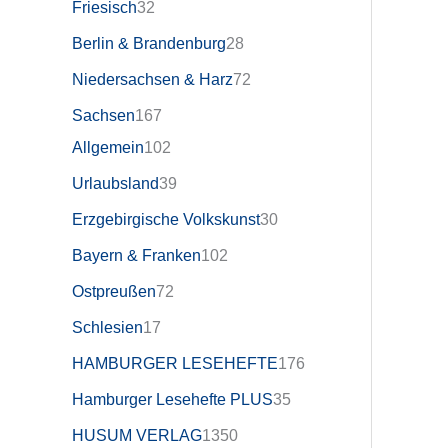
Friesisch
32
Berlin & Brandenburg
28
Niedersachsen & Harz
72
Sachsen
167
Allgemein
102
Urlaubsland
39
Erzgebirgische Volkskunst
30
Bayern & Franken
102
Ostpreußen
72
Schlesien
17
HAMBURGER LESEHEFTE
176
Hamburger Lesehefte PLUS
35
HUSUM VERLAG
1350