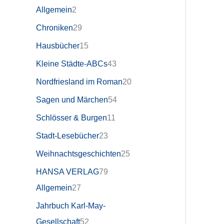
Allgemein
2
Chroniken
29
Hausbücher
15
Kleine Städte-ABCs
43
Nordfriesland im Roman
20
Sagen und Märchen
54
Schlösser & Burgen
11
Stadt-Lesebücher
23
Weihnachtsgeschichten
25
HANSA VERLAG
79
Allgemein
27
Jahrbuch Karl-May-
Gesellschaft
52