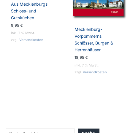
Aus Mecklenburgs
Schloss- und
Gutsküchen
9,95
€
Mecklenburg-
inkl. 7 % MwSt.
Vorpommerns
zzgl.
Versandkosten
Schlösser, Burgen &
Herrenhäuser
18,95
€
inkl. 7 % MwSt.
zzgl.
Versandkosten