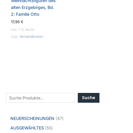
Weihnachtsfiguren des
alten Erzgebirges, Bd.
2: Familie Otto
17,95
€
inkl. 7 % MwSt.
zzgl.
Versandkosten
Suche
NEUERSCHEINUNGEN
47
AUSGEWÄHLTES
55