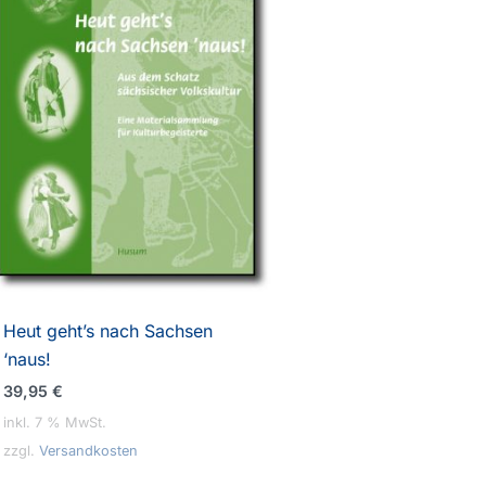
Heut geht’s nach Sachsen
‘naus!
39,95
€
inkl. 7 % MwSt.
zzgl.
Versandkosten