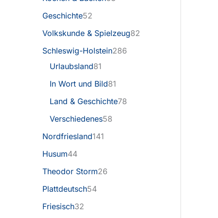
Geschichte
52
Volkskunde & Spielzeug
82
Schleswig-Holstein
286
Urlaubsland
81
In Wort und Bild
81
Land & Geschichte
78
Verschiedenes
58
Nordfriesland
141
Husum
44
Theodor Storm
26
Plattdeutsch
54
Friesisch
32