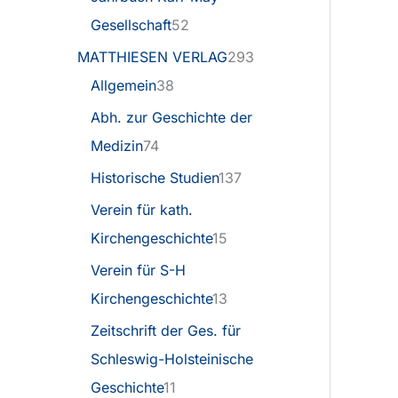
Gesellschaft
52
MATTHIESEN VERLAG
293
Allgemein
38
Abh. zur Geschichte der
Medizin
74
Historische Studien
137
Verein für kath.
Kirchengeschichte
15
Verein für S-H
Kirchengeschichte
13
Zeitschrift der Ges. für
Schleswig-Holsteinische
Geschichte
11