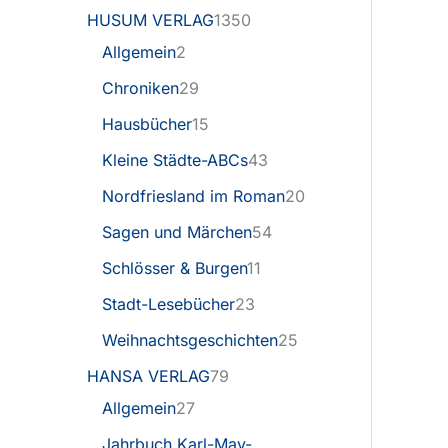
HUSUM VERLAG
1350
Allgemein
2
Chroniken
29
Hausbücher
15
Kleine Städte-ABCs
43
Nordfriesland im Roman
20
Sagen und Märchen
54
Schlösser & Burgen
11
Stadt-Lesebücher
23
Weihnachtsgeschichten
25
HANSA VERLAG
79
Allgemein
27
Jahrbuch Karl-May-