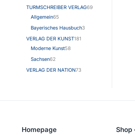
TURMSCHREIBER VERLAG
69
Allgemein
65
Bayerisches Hausbuch
3
VERLAG DER KUNST
181
Moderne Kunst
58
Sachsen
62
VERLAG DER NATION
73
Homepage
Shop 