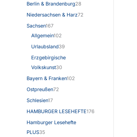
Berlin & Brandenburg
28
Niedersachsen & Harz
72
Sachsen
167
Allgemein
102
Urlaubsland
39
Erzgebirgische
Volkskunst
30
Bayern & Franken
102
Ostpreußen
72
Schlesien
17
HAMBURGER LESEHEFTE
176
Hamburger Lesehefte
PLUS
35