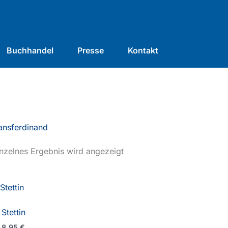
Buchhandel
Presse
Kontakt
ansferdinand
nzelnes Ergebnis wird angezeigt
Stettin
8,95
€