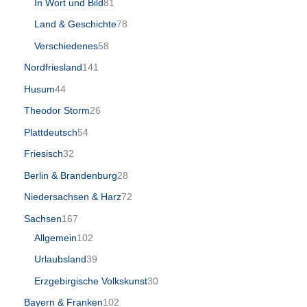
In Wort und Bild
81
Land & Geschichte
78
Verschiedenes
58
Nordfriesland
141
Husum
44
Theodor Storm
26
Plattdeutsch
54
Friesisch
32
Berlin & Brandenburg
28
Niedersachsen & Harz
72
Sachsen
167
Allgemein
102
Urlaubsland
39
Erzgebirgische Volkskunst
30
Bayern & Franken
102