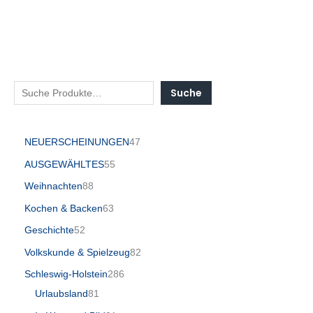
Suche
NEUERSCHEINUNGEN
47
AUSGEWÄHLTES
55
Weihnachten
88
Kochen & Backen
63
Geschichte
52
Volkskunde & Spielzeug
82
Schleswig-Holstein
286
Urlaubsland
81