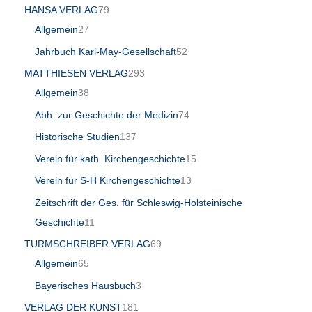
HANSA VERLAG
79
Allgemein
27
Jahrbuch Karl-May-Gesellschaft
52
MATTHIESEN VERLAG
293
Allgemein
38
Abh. zur Geschichte der Medizin
74
Historische Studien
137
Verein für kath. Kirchengeschichte
15
Verein für S-H Kirchengeschichte
13
Zeitschrift der Ges. für Schleswig-Holsteinische
Geschichte
11
TURMSCHREIBER VERLAG
69
Allgemein
65
Bayerisches Hausbuch
3
VERLAG DER KUNST
181