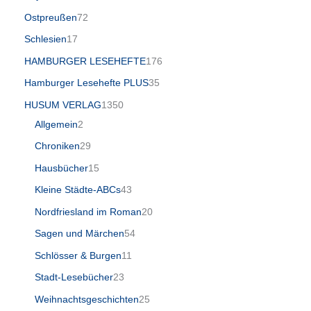
Ostpreußen
72
Schlesien
17
HAMBURGER LESEHEFTE
176
Hamburger Lesehefte PLUS
35
HUSUM VERLAG
1350
Allgemein
2
Chroniken
29
Hausbücher
15
Kleine Städte-ABCs
43
Nordfriesland im Roman
20
Sagen und Märchen
54
Schlösser & Burgen
11
Stadt-Lesebücher
23
Weihnachtsgeschichten
25