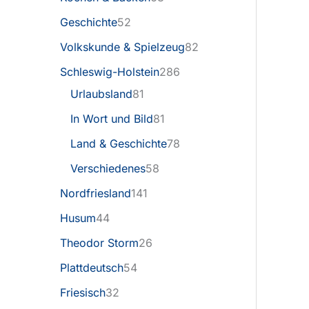
Geschichte
52
Volkskunde & Spielzeug
82
Schleswig-Holstein
286
Urlaubsland
81
In Wort und Bild
81
Land & Geschichte
78
Verschiedenes
58
Nordfriesland
141
Husum
44
Theodor Storm
26
Plattdeutsch
54
Friesisch
32