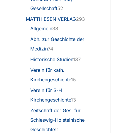
Gesellschaft
52
MATTHIESEN VERLAG
293
Allgemein
38
Abh. zur Geschichte der
Medizin
74
Historische Studien
137
Verein für kath.
Kirchengeschichte
15
Verein für S-H
Kirchengeschichte
13
Zeitschrift der Ges. für
Schleswig-Holsteinische
Geschichte
11