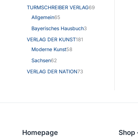
TURMSCHREIBER VERLAG
69
Allgemein
65
Bayerisches Hausbuch
3
VERLAG DER KUNST
181
Moderne Kunst
58
Sachsen
62
VERLAG DER NATION
73
Homepage
Shop 