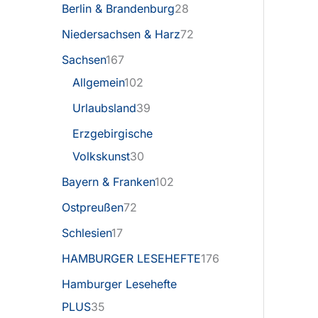
Berlin & Brandenburg
28
Niedersachsen & Harz
72
Sachsen
167
Allgemein
102
Urlaubsland
39
Erzgebirgische
Volkskunst
30
Bayern & Franken
102
Ostpreußen
72
Schlesien
17
HAMBURGER LESEHEFTE
176
Hamburger Lesehefte
PLUS
35