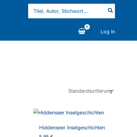
Search
for:
Log In
Hiddenseer Inselgeschichten
5,95
€