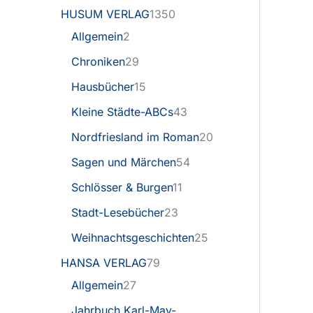
HUSUM VERLAG
1350
Allgemein
2
Chroniken
29
Hausbücher
15
Kleine Städte-ABCs
43
Nordfriesland im Roman
20
Sagen und Märchen
54
Schlösser & Burgen
11
Stadt-Lesebücher
23
Weihnachtsgeschichten
25
HANSA VERLAG
79
Allgemein
27
Jahrbuch Karl-May-