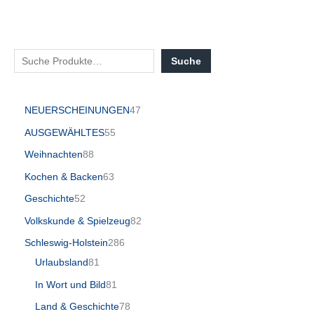
Suche
NEUERSCHEINUNGEN
47
AUSGEWÄHLTES
55
Weihnachten
88
Kochen & Backen
63
Geschichte
52
Volkskunde & Spielzeug
82
Schleswig-Holstein
286
Urlaubsland
81
In Wort und Bild
81
Land & Geschichte
78