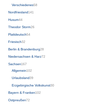
Verschiedenes
58
Nordfriesland
141
Husum
44
Theodor Storm
26
Plattdeutsch
54
Friesisch
32
Berlin & Brandenburg
28
Niedersachsen & Harz
72
Sachsen
167
Allgemein
102
Urlaubsland
39
Erzgebirgische Volkskunst
30
Bayern & Franken
102
Ostpreußen
72