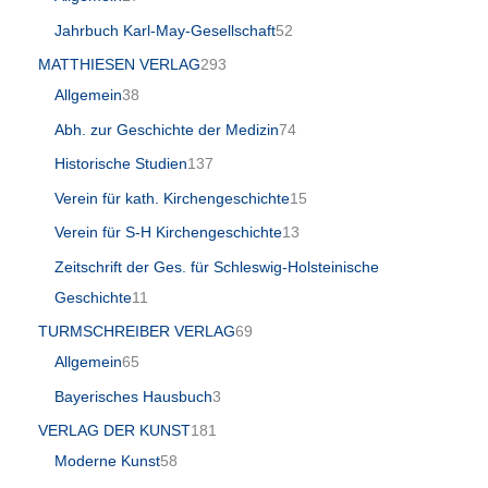
Jahrbuch Karl-May-Gesellschaft
52
MATTHIESEN VERLAG
293
Allgemein
38
Abh. zur Geschichte der Medizin
74
Historische Studien
137
Verein für kath. Kirchengeschichte
15
Verein für S-H Kirchengeschichte
13
Zeitschrift der Ges. für Schleswig-Holsteinische
Geschichte
11
TURMSCHREIBER VERLAG
69
Allgemein
65
Bayerisches Hausbuch
3
VERLAG DER KUNST
181
Moderne Kunst
58