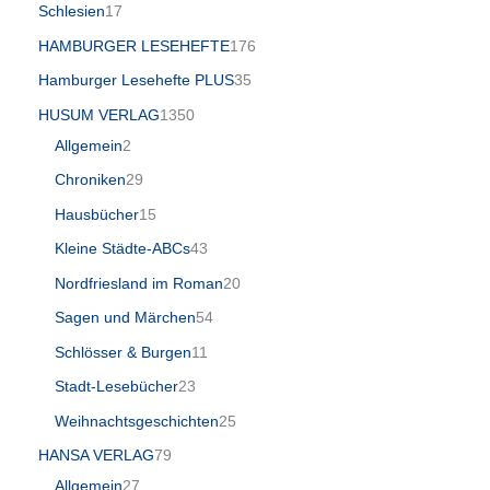
Schlesien
17
HAMBURGER LESEHEFTE
176
Hamburger Lesehefte PLUS
35
HUSUM VERLAG
1350
Allgemein
2
Chroniken
29
Hausbücher
15
Kleine Städte-ABCs
43
Nordfriesland im Roman
20
Sagen und Märchen
54
Schlösser & Burgen
11
Stadt-Lesebücher
23
Weihnachtsgeschichten
25
HANSA VERLAG
79
Allgemein
27