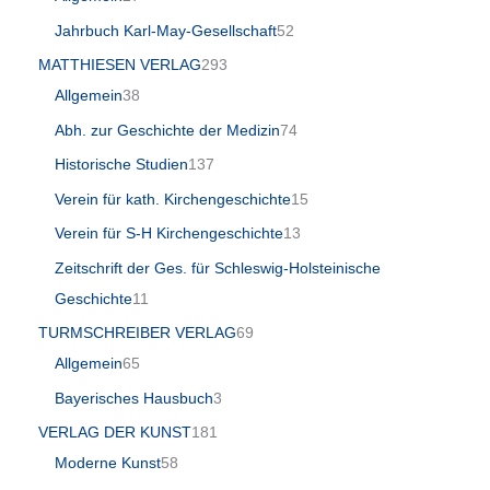
Jahrbuch Karl-May-Gesellschaft
52
MATTHIESEN VERLAG
293
Allgemein
38
Abh. zur Geschichte der Medizin
74
Historische Studien
137
Verein für kath. Kirchengeschichte
15
Verein für S-H Kirchengeschichte
13
Zeitschrift der Ges. für Schleswig-Holsteinische
Geschichte
11
TURMSCHREIBER VERLAG
69
Allgemein
65
Bayerisches Hausbuch
3
VERLAG DER KUNST
181
Moderne Kunst
58