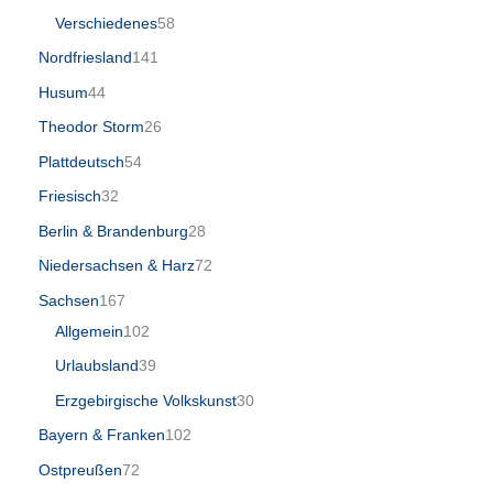
Verschiedenes
58
Nordfriesland
141
Husum
44
Theodor Storm
26
Plattdeutsch
54
Friesisch
32
Berlin & Brandenburg
28
Niedersachsen & Harz
72
Sachsen
167
Allgemein
102
Urlaubsland
39
Erzgebirgische Volkskunst
30
Bayern & Franken
102
Ostpreußen
72