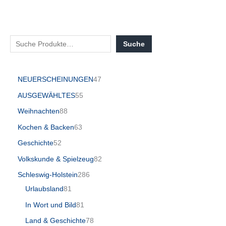
Suche
NEUERSCHEINUNGEN
47
AUSGEWÄHLTES
55
Weihnachten
88
Kochen & Backen
63
Geschichte
52
Volkskunde & Spielzeug
82
Schleswig-Holstein
286
Urlaubsland
81
In Wort und Bild
81
Land & Geschichte
78