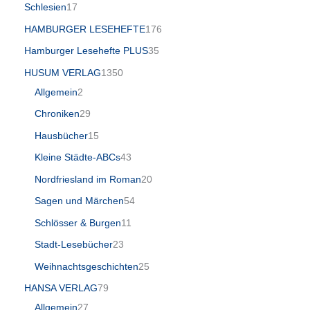
Schlesien
17
HAMBURGER LESEHEFTE
176
Hamburger Lesehefte PLUS
35
HUSUM VERLAG
1350
Allgemein
2
Chroniken
29
Hausbücher
15
Kleine Städte-ABCs
43
Nordfriesland im Roman
20
Sagen und Märchen
54
Schlösser & Burgen
11
Stadt-Lesebücher
23
Weihnachtsgeschichten
25
HANSA VERLAG
79
Allgemein
27