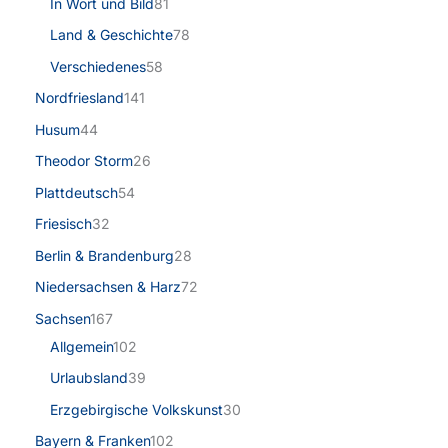
In Wort und Bild
81
Land & Geschichte
78
Verschiedenes
58
Nordfriesland
141
Husum
44
Theodor Storm
26
Plattdeutsch
54
Friesisch
32
Berlin & Brandenburg
28
Niedersachsen & Harz
72
Sachsen
167
Allgemein
102
Urlaubsland
39
Erzgebirgische Volkskunst
30
Bayern & Franken
102