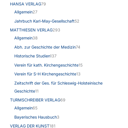
HANSA VERLAG
79
Allgemein
27
Jahrbuch Karl-May-Gesellschaft
52
MATTHIESEN VERLAG
293
Allgemein
38
Abh. zur Geschichte der Medizin
74
Historische Studien
137
Verein für kath. Kirchengeschichte
15
Verein für S-H Kirchengeschichte
13
Zeitschrift der Ges. für Schleswig-Holsteinische
Geschichte
11
TURMSCHREIBER VERLAG
69
Allgemein
65
Bayerisches Hausbuch
3
VERLAG DER KUNST
181