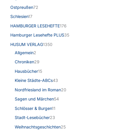
Ostpreußen
72
Schlesien
17
HAMBURGER LESEHEFTE
176
Hamburger Lesehefte PLUS
35
HUSUM VERLAG
1350
Allgemein
2
Chroniken
29
Hausbücher
15
Kleine Städte-ABCs
43
Nordfriesland im Roman
20
Sagen und Märchen
54
Schlösser & Burgen
11
Stadt-Lesebücher
23
Weihnachtsgeschichten
25