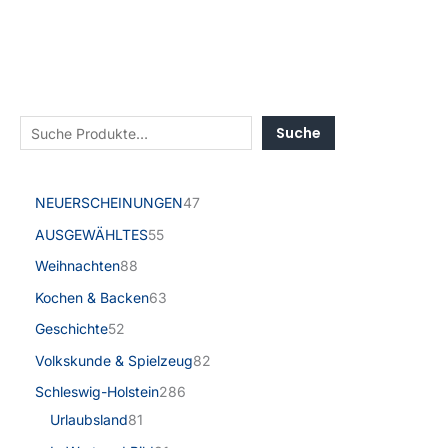
Suche
NEUERSCHEINUNGEN
47
AUSGEWÄHLTES
55
Weihnachten
88
Kochen & Backen
63
Geschichte
52
Volkskunde & Spielzeug
82
Schleswig-Holstein
286
Urlaubsland
81