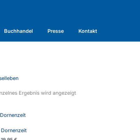
Buchhandel
Presse
Kontakt
selleben
nzelnes Ergebnis wird angezeigt
Dornenzeit
19,95
€