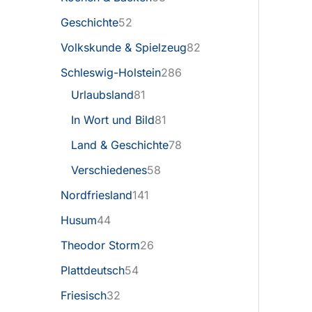
Geschichte
52
Volkskunde & Spielzeug
82
Schleswig-Holstein
286
Urlaubsland
81
In Wort und Bild
81
Land & Geschichte
78
Verschiedenes
58
Nordfriesland
141
Husum
44
Theodor Storm
26
Plattdeutsch
54
Friesisch
32