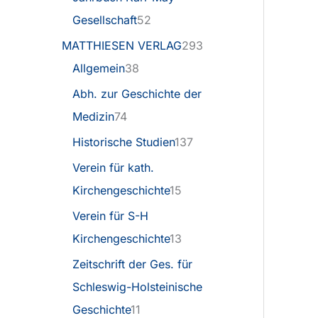
Gesellschaft
52
MATTHIESEN VERLAG
293
Allgemein
38
Abh. zur Geschichte der
Medizin
74
Historische Studien
137
Verein für kath.
Kirchengeschichte
15
Verein für S-H
Kirchengeschichte
13
Zeitschrift der Ges. für
Schleswig-Holsteinische
Geschichte
11