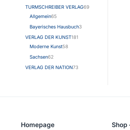
TURMSCHREIBER VERLAG
69
Allgemein
65
Bayerisches Hausbuch
3
VERLAG DER KUNST
181
Moderne Kunst
58
Sachsen
62
VERLAG DER NATION
73
Homepage
Shop 