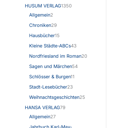
HUSUM VERLAG
1350
Allgemein
2
Chroniken
29
Hausbücher
15
Kleine Städte-ABCs
43
Nordfriesland im Roman
20
Sagen und Märchen
54
Schlösser & Burgen
11
Stadt-Lesebücher
23
Weihnachtsgeschichten
25
HANSA VERLAG
79
Allgemein
27
Jahrbuch Karl-May-