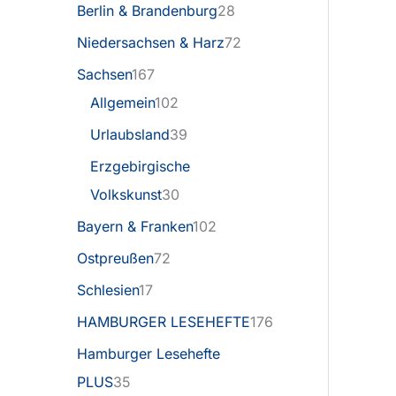
Berlin & Brandenburg
28
Niedersachsen & Harz
72
Sachsen
167
Allgemein
102
Urlaubsland
39
Erzgebirgische
Volkskunst
30
Bayern & Franken
102
Ostpreußen
72
Schlesien
17
HAMBURGER LESEHEFTE
176
Hamburger Lesehefte
PLUS
35