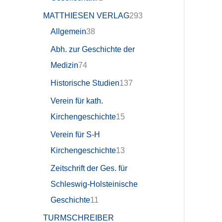
MATTHIESEN VERLAG
293
Allgemein
38
Abh. zur Geschichte der
Medizin
74
Historische Studien
137
Verein für kath.
Kirchengeschichte
15
Verein für S-H
Kirchengeschichte
13
Zeitschrift der Ges. für
Schleswig-Holsteinische
Geschichte
11
TURMSCHREIBER