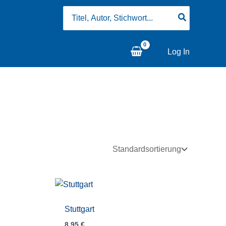
Search
for:
Log In
Stuttgart
8,95
€