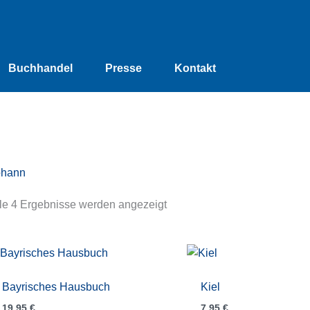
Buchhandel
Presse
Kontakt
ohann
le 4 Ergebnisse werden angezeigt
Bayrisches Hausbuch
Kiel
19,95
€
7,95
€