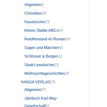
Allgemein
2
Chroniken
29
Hausbücher
15
Kleine Städte-ABCs
43
Nordfriesland im Roman
20
Sagen und Märchen
54
Schlösser & Burgen
11
Stadt-Lesebücher
23
Weihnachtsgeschichten
25
HANSA VERLAG
79
Allgemein
27
Jahrbuch Karl-May-
Gesellschaft
52