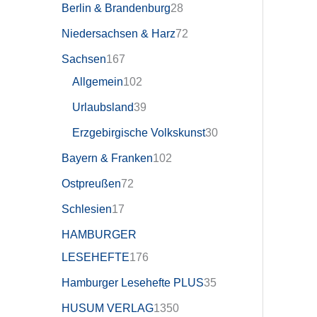
Berlin & Brandenburg
28
Niedersachsen & Harz
72
Sachsen
167
Allgemein
102
Urlaubsland
39
Erzgebirgische Volkskunst
30
Bayern & Franken
102
Ostpreußen
72
Schlesien
17
HAMBURGER
LESEHEFTE
176
Hamburger Lesehefte PLUS
35
HUSUM VERLAG
1350