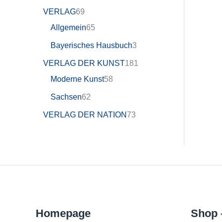
VERLAG
69
Allgemein
65
Bayerisches Hausbuch
3
VERLAG DER KUNST
181
Moderne Kunst
58
Sachsen
62
VERLAG DER NATION
73
Homepage
Shop 