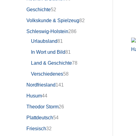
Geschichte
52
Volkskunde & Spielzeug
82
Schleswig-Holstein
286
Urlaubsland
81
In Wort und Bild
81
Land & Geschichte
78
Verschiedenes
58
Nordfriesland
141
Husum
44
Theodor Storm
26
Plattdeutsch
54
Friesisch
32