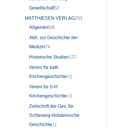
Gesellschaft
52
MATTHIESEN VERLAG
293
Allgemein
38
Abh. zur Geschichte der
Medizin
74
Historische Studien
137
Verein für kath.
Kirchengeschichte
15
Verein für S-H
Kirchengeschichte
13
Zeitschrift der Ges. für
Schleswig-Holsteinische
Geschichte
11