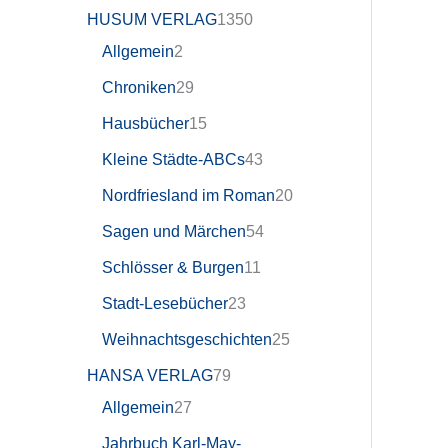
HUSUM VERLAG
1350
Allgemein
2
Chroniken
29
Hausbücher
15
Kleine Städte-ABCs
43
Nordfriesland im Roman
20
Sagen und Märchen
54
Schlösser & Burgen
11
Stadt-Lesebücher
23
Weihnachtsgeschichten
25
HANSA VERLAG
79
Allgemein
27
Jahrbuch Karl-May-