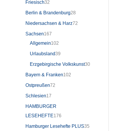
Friesisch
32
Berlin & Brandenburg
28
Niedersachsen & Harz
72
Sachsen
167
Allgemein
102
Urlaubsland
39
Erzgebirgische Volkskunst
30
Bayern & Franken
102
Ostpreußen
72
Schlesien
17
HAMBURGER
LESEHEFTE
176
Hamburger Lesehefte PLUS
35