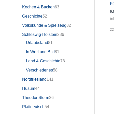
F
Kochen & Backen
63
9,
Geschichte
52
in
Volkskunde & Spielzeug
82
zz
Schleswig-Holstein
286
Urlaubsland
81
In Wort und Bild
81
Land & Geschichte
78
Verschiedenes
58
Nordfriesland
141
Husum
44
Theodor Storm
26
Plattdeutsch
54