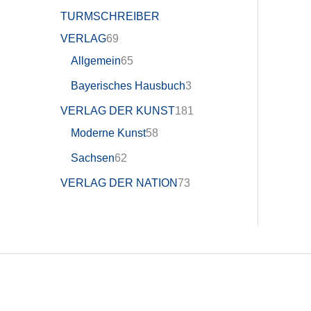
TURMSCHREIBER
VERLAG
69
Allgemein
65
Bayerisches Hausbuch
3
VERLAG DER KUNST
181
Moderne Kunst
58
Sachsen
62
VERLAG DER NATION
73