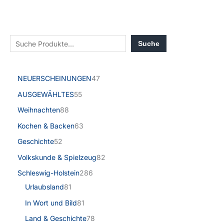
Suche
NEUERSCHEINUNGEN
47
AUSGEWÄHLTES
55
Weihnachten
88
Kochen & Backen
63
Geschichte
52
Volkskunde & Spielzeug
82
Schleswig-Holstein
286
Urlaubsland
81
In Wort und Bild
81
Land & Geschichte
78