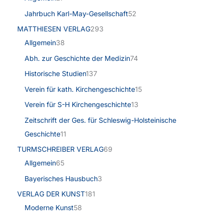
Jahrbuch Karl-May-Gesellschaft
52
MATTHIESEN VERLAG
293
Allgemein
38
Abh. zur Geschichte der Medizin
74
Historische Studien
137
Verein für kath. Kirchengeschichte
15
Verein für S-H Kirchengeschichte
13
Zeitschrift der Ges. für Schleswig-Holsteinische
Geschichte
11
TURMSCHREIBER VERLAG
69
Allgemein
65
Bayerisches Hausbuch
3
VERLAG DER KUNST
181
Moderne Kunst
58