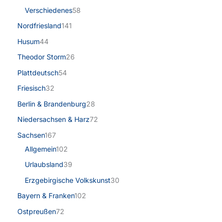
Verschiedenes
58
Nordfriesland
141
Husum
44
Theodor Storm
26
Plattdeutsch
54
Friesisch
32
Berlin & Brandenburg
28
Niedersachsen & Harz
72
Sachsen
167
Allgemein
102
Urlaubsland
39
Erzgebirgische Volkskunst
30
Bayern & Franken
102
Ostpreußen
72