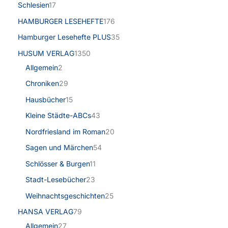
Schlesien
17
HAMBURGER LESEHEFTE
176
Hamburger Lesehefte PLUS
35
HUSUM VERLAG
1350
Allgemein
2
Chroniken
29
Hausbücher
15
Kleine Städte-ABCs
43
Nordfriesland im Roman
20
Sagen und Märchen
54
Schlösser & Burgen
11
Stadt-Lesebücher
23
Weihnachtsgeschichten
25
HANSA VERLAG
79
Allgemein
27