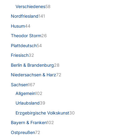
Verschiedenes
58
Nordfriesland
141
Husum
44
Theodor Storm
26
Plattdeutsch
54
Friesisch
32
Berlin & Brandenburg
28
Niedersachsen & Harz
72
Sachsen
167
Allgemein
102
Urlaubsland
39
Erzgebirgische Volkskunst
30
Bayern & Franken
102
Ostpreußen
72