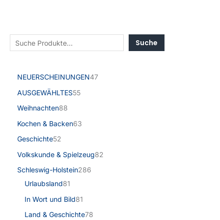
Suche
NEUERSCHEINUNGEN
47
AUSGEWÄHLTES
55
Weihnachten
88
Kochen & Backen
63
Geschichte
52
Volkskunde & Spielzeug
82
Schleswig-Holstein
286
Urlaubsland
81
In Wort und Bild
81
Land & Geschichte
78