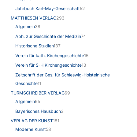
Jahrbuch Karl-May-Gesellschaft
52
MATTHIESEN VERLAG
293
Allgemein
38
Abh. zur Geschichte der Medizin
74
Historische Studien
137
Verein für kath. Kirchengeschichte
15
Verein für S-H Kirchengeschichte
13
Zeitschrift der Ges. für Schleswig-Holsteinische
Geschichte
11
TURMSCHREIBER VERLAG
69
Allgemein
65
Bayerisches Hausbuch
3
VERLAG DER KUNST
181
Moderne Kunst
58