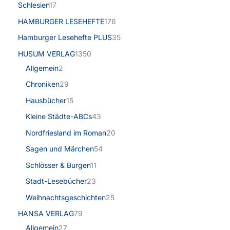
Schlesien
17
HAMBURGER LESEHEFTE
176
Hamburger Lesehefte PLUS
35
HUSUM VERLAG
1350
Allgemein
2
Chroniken
29
Hausbücher
15
Kleine Städte-ABCs
43
Nordfriesland im Roman
20
Sagen und Märchen
54
Schlösser & Burgen
11
Stadt-Lesebücher
23
Weihnachtsgeschichten
25
HANSA VERLAG
79
Allgemein
27