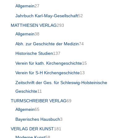
Allgemein
27
Jahrbuch Karl-May-Gesellschaft
52
MATTHIESEN VERLAG
293
Allgemein
38
Abh. zur Geschichte der Medizin
74
Historische Studien
137
Verein für kath. Kirchengeschichte
15
Verein für S-H Kirchengeschichte
13
Zeitschrift der Ges. für Schleswig-Holsteinische
Geschichte
11
TURMSCHREIBER VERLAG
69
Allgemein
65
Bayerisches Hausbuch
3
VERLAG DER KUNST
181
Moderne Kunst
58