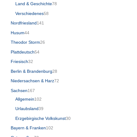
Land & Geschichte
78
Verschiedenes
58
Nordfriesland
141
Husum
44
Theodor Storm
26
Plattdeutsch
54
Friesisch
32
Berlin & Brandenburg
28
Niedersachsen & Harz
72
Sachsen
167
Allgemein
102
Urlaubsland
39
Erzgebirgische Volkskunst
30
Bayern & Franken
102