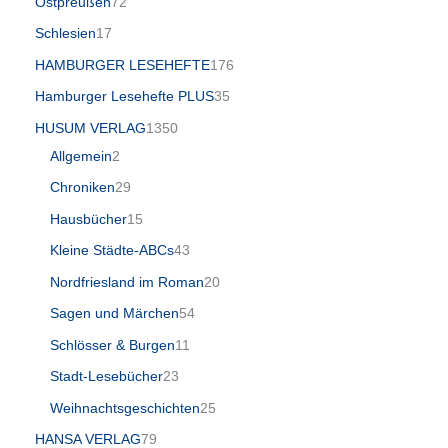
Ostpreußen
72
Schlesien
17
HAMBURGER LESEHEFTE
176
Hamburger Lesehefte PLUS
35
HUSUM VERLAG
1350
Allgemein
2
Chroniken
29
Hausbücher
15
Kleine Städte-ABCs
43
Nordfriesland im Roman
20
Sagen und Märchen
54
Schlösser & Burgen
11
Stadt-Lesebücher
23
Weihnachtsgeschichten
25
HANSA VERLAG
79