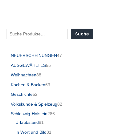
Suche
NEUERSCHEINUNGEN
47
AUSGEWÄHLTES
55
Weihnachten
88
Kochen & Backen
63
Geschichte
52
Volkskunde & Spielzeug
82
Schleswig-Holstein
286
Urlaubsland
81
In Wort und Bild
81