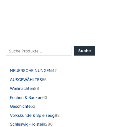
Suche
NEUERSCHEINUNGEN
47
AUSGEWÄHLTES
55
Weihnachten
88
Kochen & Backen
63
Geschichte
52
Volkskunde & Spielzeug
82
Schleswig-Holstein
286