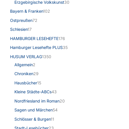
Erzgebirgische Volkskunst
30
Bayern & Franken
102
Ostpreußen
72
Schlesien
17
HAMBURGER LESEHEFTE
176
Hamburger Lesehefte PLUS
35
HUSUM VERLAG
1350
Allgemein
2
Chroniken
29
Hausbücher
15
Kleine Städte-ABCs
43
Nordfriesland im Roman
20
Sagen und Märchen
54
Schlösser & Burgen
11
Stadt-Lesebücher
23