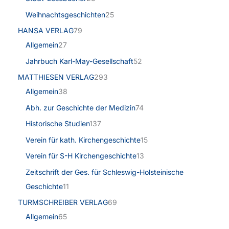
Weihnachtsgeschichten
25
HANSA VERLAG
79
Allgemein
27
Jahrbuch Karl-May-Gesellschaft
52
MATTHIESEN VERLAG
293
Allgemein
38
Abh. zur Geschichte der Medizin
74
Historische Studien
137
Verein für kath. Kirchengeschichte
15
Verein für S-H Kirchengeschichte
13
Zeitschrift der Ges. für Schleswig-Holsteinische
Geschichte
11
TURMSCHREIBER VERLAG
69
Allgemein
65