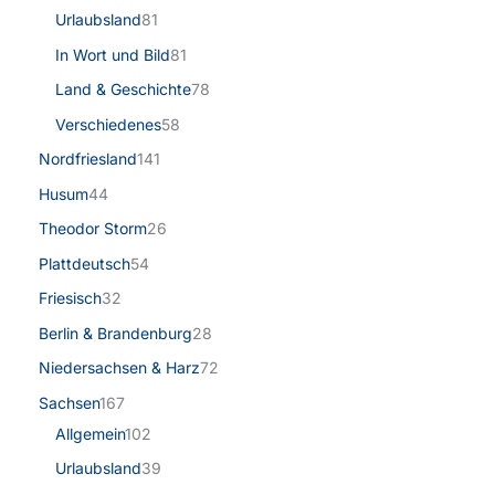
Urlaubsland
81
In Wort und Bild
81
Land & Geschichte
78
Verschiedenes
58
Nordfriesland
141
Husum
44
Theodor Storm
26
Plattdeutsch
54
Friesisch
32
Berlin & Brandenburg
28
Niedersachsen & Harz
72
Sachsen
167
Allgemein
102
Urlaubsland
39