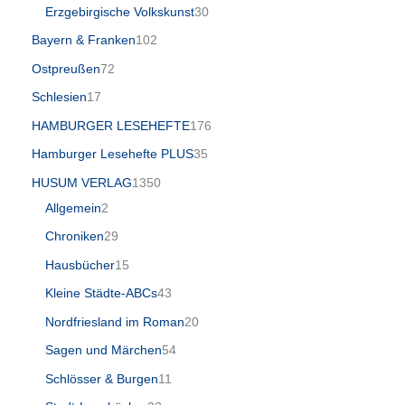
Erzgebirgische Volkskunst
30
Bayern & Franken
102
Ostpreußen
72
Schlesien
17
HAMBURGER LESEHEFTE
176
Hamburger Lesehefte PLUS
35
HUSUM VERLAG
1350
Allgemein
2
Chroniken
29
Hausbücher
15
Kleine Städte-ABCs
43
Nordfriesland im Roman
20
Sagen und Märchen
54
Schlösser & Burgen
11