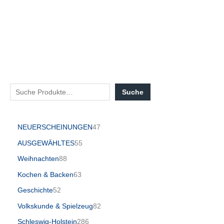
Suche
NEUERSCHEINUNGEN
47
AUSGEWÄHLTES
55
Weihnachten
88
Kochen & Backen
63
Geschichte
52
Volkskunde & Spielzeug
82
Schleswig-Holstein
286