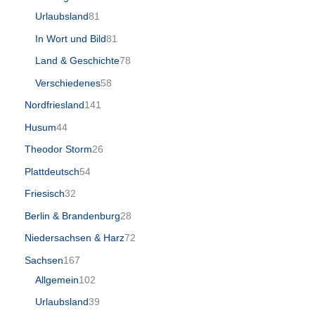
Urlaubsland
81
In Wort und Bild
81
Land & Geschichte
78
Verschiedenes
58
Nordfriesland
141
Husum
44
Theodor Storm
26
Plattdeutsch
54
Friesisch
32
Berlin & Brandenburg
28
Niedersachsen & Harz
72
Sachsen
167
Allgemein
102
Urlaubsland
39