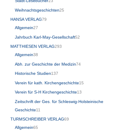
Stadt-Lesebücher
23
Weihnachtsgeschichten
25
HANSA VERLAG
79
Allgemein
27
Jahrbuch Karl-May-Gesellschaft
52
MATTHIESEN VERLAG
293
Allgemein
38
Abh. zur Geschichte der Medizin
74
Historische Studien
137
Verein für kath. Kirchengeschichte
15
Verein für S-H Kirchengeschichte
13
Zeitschrift der Ges. für Schleswig-Holsteinische
Geschichte
11
TURMSCHREIBER VERLAG
69
Allgemein
65