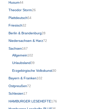
Husum
44
Theodor Storm
26
Plattdeutsch
54
Friesisch
32
Berlin & Brandenburg
28
Niedersachsen & Harz
72
Sachsen
167
Allgemein
102
Urlaubsland
39
Erzgebirgische Volkskunst
30
Bayern & Franken
102
Ostpreußen
72
Schlesien
17
HAMBURGER LESEHEFTE
176
Hamburger Lesehefte PLUS
35