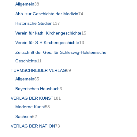
Allgemein
38
Abh. zur Geschichte der Medizin
74
Historische Studien
137
Verein für kath. Kirchengeschichte
15
Verein für S-H Kirchengeschichte
13
Zeitschrift der Ges. für Schleswig-Holsteinische
Geschichte
11
TURMSCHREIBER VERLAG
69
Allgemein
65
Bayerisches Hausbuch
3
VERLAG DER KUNST
181
Moderne Kunst
58
Sachsen
62
VERLAG DER NATION
73