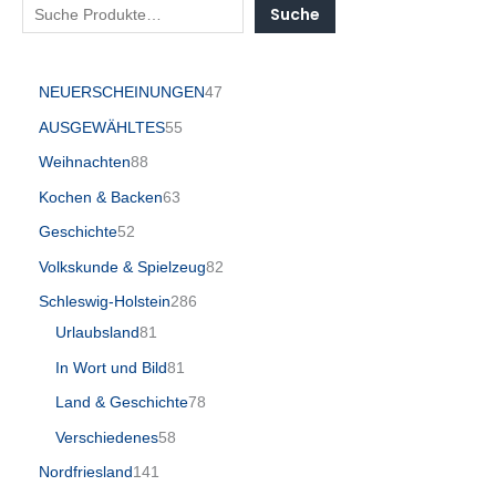
Suche
NEUERSCHEINUNGEN
47
AUSGEWÄHLTES
55
Weihnachten
88
Kochen & Backen
63
Geschichte
52
Volkskunde & Spielzeug
82
Schleswig-Holstein
286
Urlaubsland
81
In Wort und Bild
81
Land & Geschichte
78
Verschiedenes
58
Nordfriesland
141