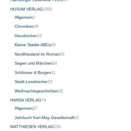
HUSUM VERLAG
1350
Allgemein
2
Chroniken
29
Hausbücher
15
Kleine Städte-ABCs
43
Nordfriesland im Roman
20
Sagen und Märchen
54
Schlösser & Burgen
11
Stadt-Lesebücher
23
Weihnachtsgeschichten
25
HANSA VERLAG
79
Allgemein
27
Jahrbuch Karl-May-Gesellschaft
52
MATTHIESEN VERLAG
293