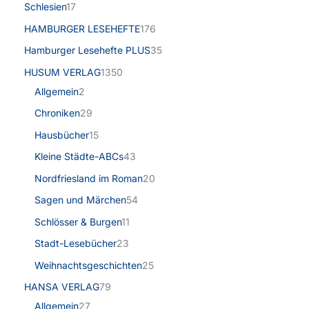
Schlesien
17
HAMBURGER LESEHEFTE
176
Hamburger Lesehefte PLUS
35
HUSUM VERLAG
1350
Allgemein
2
Chroniken
29
Hausbücher
15
Kleine Städte-ABCs
43
Nordfriesland im Roman
20
Sagen und Märchen
54
Schlösser & Burgen
11
Stadt-Lesebücher
23
Weihnachtsgeschichten
25
HANSA VERLAG
79
Allgemein
27