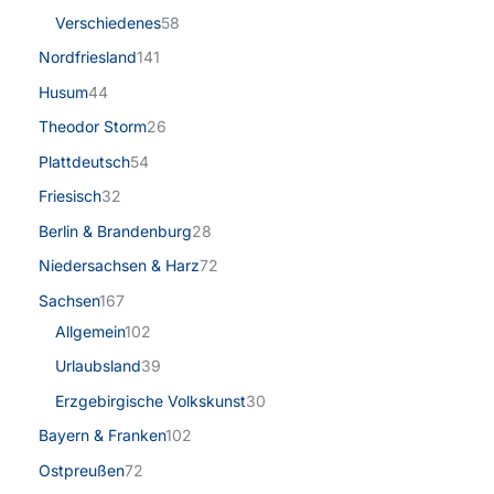
Verschiedenes
58
Nordfriesland
141
Husum
44
Theodor Storm
26
Plattdeutsch
54
Friesisch
32
Berlin & Brandenburg
28
Niedersachsen & Harz
72
Sachsen
167
Allgemein
102
Urlaubsland
39
Erzgebirgische Volkskunst
30
Bayern & Franken
102
Ostpreußen
72