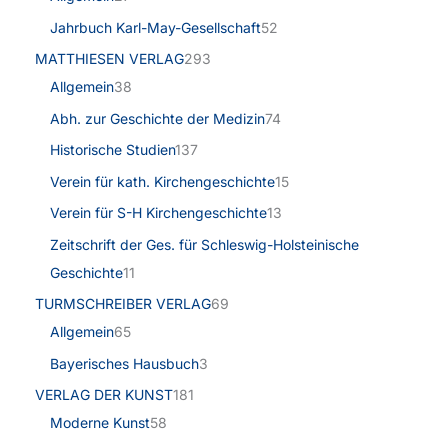
Jahrbuch Karl-May-Gesellschaft
52
MATTHIESEN VERLAG
293
Allgemein
38
Abh. zur Geschichte der Medizin
74
Historische Studien
137
Verein für kath. Kirchengeschichte
15
Verein für S-H Kirchengeschichte
13
Zeitschrift der Ges. für Schleswig-Holsteinische
Geschichte
11
TURMSCHREIBER VERLAG
69
Allgemein
65
Bayerisches Hausbuch
3
VERLAG DER KUNST
181
Moderne Kunst
58