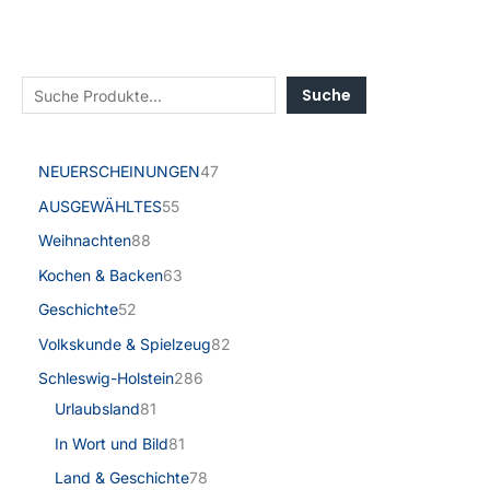
Suche
NEUERSCHEINUNGEN
47
AUSGEWÄHLTES
55
Weihnachten
88
Kochen & Backen
63
Geschichte
52
Volkskunde & Spielzeug
82
Schleswig-Holstein
286
Urlaubsland
81
In Wort und Bild
81
Land & Geschichte
78