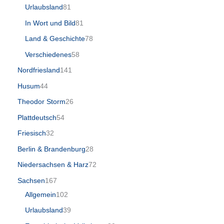
Urlaubsland
81
In Wort und Bild
81
Land & Geschichte
78
Verschiedenes
58
Nordfriesland
141
Husum
44
Theodor Storm
26
Plattdeutsch
54
Friesisch
32
Berlin & Brandenburg
28
Niedersachsen & Harz
72
Sachsen
167
Allgemein
102
Urlaubsland
39