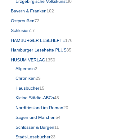
Erzgebirgische Volkskunst
30
Bayern & Franken
102
Ostpreußen
72
Schlesien
17
HAMBURGER LESEHEFTE
176
Hamburger Lesehefte PLUS
35
HUSUM VERLAG
1350
Allgemein
2
Chroniken
29
Hausbücher
15
Kleine Städte-ABCs
43
Nordfriesland im Roman
20
Sagen und Märchen
54
Schlösser & Burgen
11
Stadt-Lesebücher
23