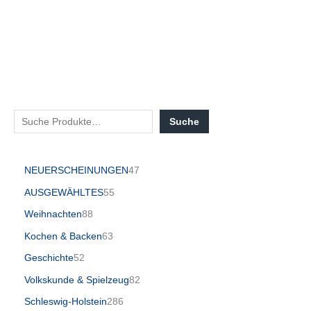
Suche
NEUERSCHEINUNGEN
47
AUSGEWÄHLTES
55
Weihnachten
88
Kochen & Backen
63
Geschichte
52
Volkskunde & Spielzeug
82
Schleswig-Holstein
286