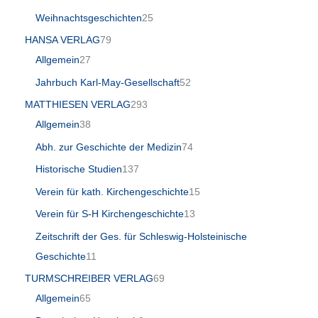
Weihnachtsgeschichten
25
HANSA VERLAG
79
Allgemein
27
Jahrbuch Karl-May-Gesellschaft
52
MATTHIESEN VERLAG
293
Allgemein
38
Abh. zur Geschichte der Medizin
74
Historische Studien
137
Verein für kath. Kirchengeschichte
15
Verein für S-H Kirchengeschichte
13
Zeitschrift der Ges. für Schleswig-Holsteinische
Geschichte
11
TURMSCHREIBER VERLAG
69
Allgemein
65