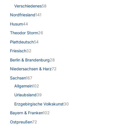
Verschiedenes
58
Nordfriesland
141
Husum
44
Theodor Storm
26
Plattdeutsch
54
Friesisch
32
Berlin & Brandenburg
28
Niedersachsen & Harz
72
Sachsen
167
Allgemein
102
Urlaubsland
39
Erzgebirgische Volkskunst
30
Bayern & Franken
102
Ostpreußen
72