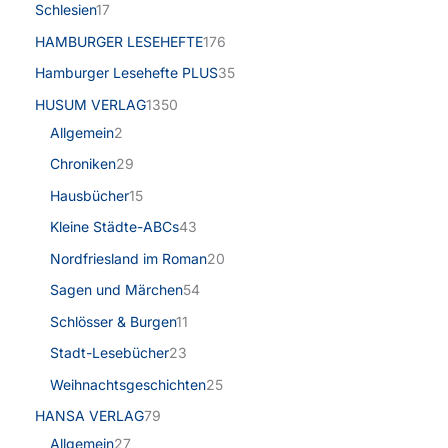
Schlesien
17
HAMBURGER LESEHEFTE
176
Hamburger Lesehefte PLUS
35
HUSUM VERLAG
1350
Allgemein
2
Chroniken
29
Hausbücher
15
Kleine Städte-ABCs
43
Nordfriesland im Roman
20
Sagen und Märchen
54
Schlösser & Burgen
11
Stadt-Lesebücher
23
Weihnachtsgeschichten
25
HANSA VERLAG
79
Allgemein
27