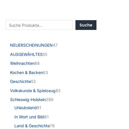
Suche
NEUERSCHEINUNGEN
47
AUSGEWÄHLTES
55
Weihnachten
88
Kochen & Backen
63
Geschichte
52
Volkskunde & Spielzeug
82
Schleswig-Holstein
286
Urlaubsland
81
In Wort und Bild
81
Land & Geschichte
78