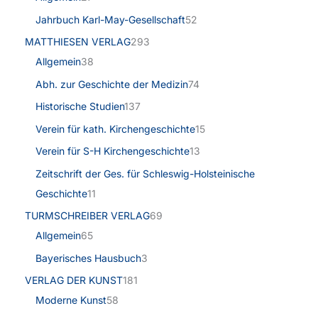
Jahrbuch Karl-May-Gesellschaft
52
MATTHIESEN VERLAG
293
Allgemein
38
Abh. zur Geschichte der Medizin
74
Historische Studien
137
Verein für kath. Kirchengeschichte
15
Verein für S-H Kirchengeschichte
13
Zeitschrift der Ges. für Schleswig-Holsteinische
Geschichte
11
TURMSCHREIBER VERLAG
69
Allgemein
65
Bayerisches Hausbuch
3
VERLAG DER KUNST
181
Moderne Kunst
58