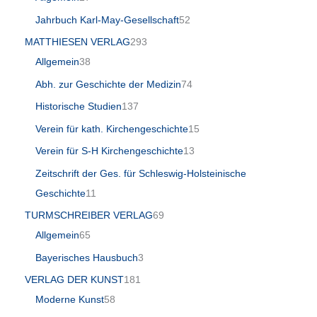
Jahrbuch Karl-May-Gesellschaft
52
MATTHIESEN VERLAG
293
Allgemein
38
Abh. zur Geschichte der Medizin
74
Historische Studien
137
Verein für kath. Kirchengeschichte
15
Verein für S-H Kirchengeschichte
13
Zeitschrift der Ges. für Schleswig-Holsteinische
Geschichte
11
TURMSCHREIBER VERLAG
69
Allgemein
65
Bayerisches Hausbuch
3
VERLAG DER KUNST
181
Moderne Kunst
58