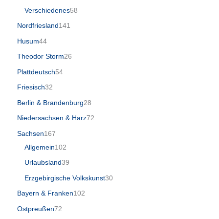
Verschiedenes
58
Nordfriesland
141
Husum
44
Theodor Storm
26
Plattdeutsch
54
Friesisch
32
Berlin & Brandenburg
28
Niedersachsen & Harz
72
Sachsen
167
Allgemein
102
Urlaubsland
39
Erzgebirgische Volkskunst
30
Bayern & Franken
102
Ostpreußen
72