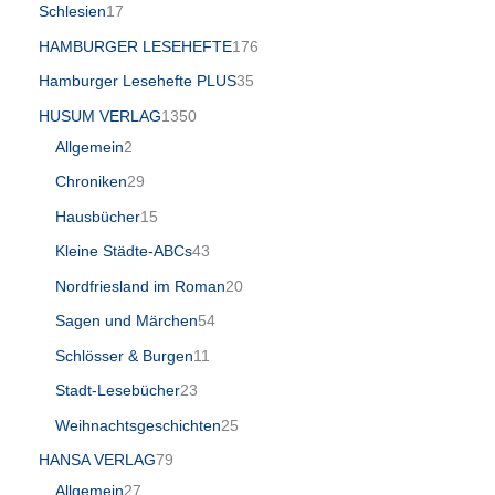
Schlesien
17
HAMBURGER LESEHEFTE
176
Hamburger Lesehefte PLUS
35
HUSUM VERLAG
1350
Allgemein
2
Chroniken
29
Hausbücher
15
Kleine Städte-ABCs
43
Nordfriesland im Roman
20
Sagen und Märchen
54
Schlösser & Burgen
11
Stadt-Lesebücher
23
Weihnachtsgeschichten
25
HANSA VERLAG
79
Allgemein
27