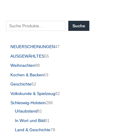
Suche
NEUERSCHEINUNGEN
47
AUSGEWÄHLTES
55
Weihnachten
88
Kochen & Backen
63
Geschichte
52
Volkskunde & Spielzeug
82
Schleswig-Holstein
286
Urlaubsland
81
In Wort und Bild
81
Land & Geschichte
78