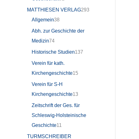
MATTHIESEN VERLAG
293
Allgemein
38
Abh. zur Geschichte der
Medizin
74
Historische Studien
137
Verein für kath.
Kirchengeschichte
15
Verein für S-H
Kirchengeschichte
13
Zeitschrift der Ges. für
Schleswig-Holsteinische
Geschichte
11
TURMSCHREIBER