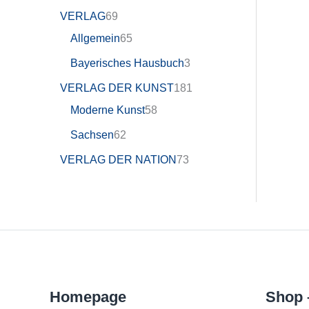
VERLAG
69
Allgemein
65
Bayerisches Hausbuch
3
VERLAG DER KUNST
181
Moderne Kunst
58
Sachsen
62
VERLAG DER NATION
73
Homepage
Shop 