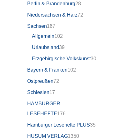
Berlin & Brandenburg
28
Niedersachsen & Harz
72
Sachsen
167
Allgemein
102
Urlaubsland
39
Erzgebirgische Volkskunst
30
Bayern & Franken
102
Ostpreußen
72
Schlesien
17
HAMBURGER
LESEHEFTE
176
Hamburger Lesehefte PLUS
35
HUSUM VERLAG
1350