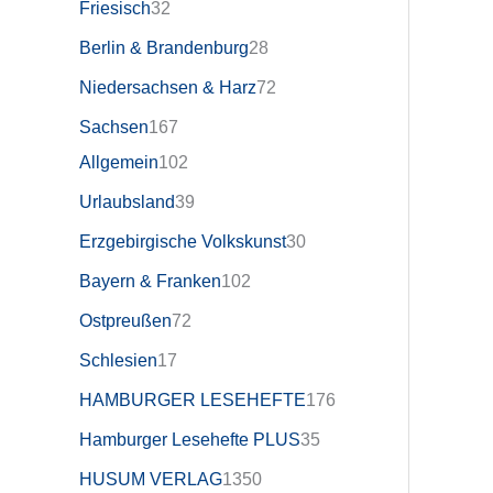
Friesisch
32
Berlin & Brandenburg
28
Niedersachsen & Harz
72
Sachsen
167
Allgemein
102
Urlaubsland
39
Erzgebirgische Volkskunst
30
Bayern & Franken
102
Ostpreußen
72
Schlesien
17
HAMBURGER LESEHEFTE
176
Hamburger Lesehefte PLUS
35
HUSUM VERLAG
1350