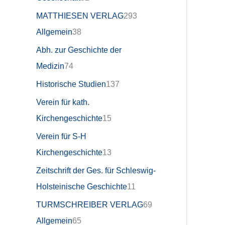
MATTHIESEN VERLAG
293
Allgemein
38
Abh. zur Geschichte der
Medizin
74
Historische Studien
137
Verein für kath.
Kirchengeschichte
15
Verein für S-H
Kirchengeschichte
13
Zeitschrift der Ges. für Schleswig-
Holsteinische Geschichte
11
TURMSCHREIBER VERLAG
69
Allgemein
65