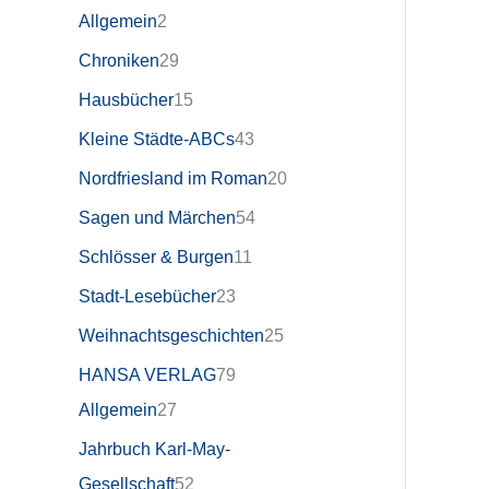
Allgemein
2
Chroniken
29
Hausbücher
15
Kleine Städte-ABCs
43
Nordfriesland im Roman
20
Sagen und Märchen
54
Schlösser & Burgen
11
Stadt-Lesebücher
23
Weihnachtsgeschichten
25
HANSA VERLAG
79
Allgemein
27
Jahrbuch Karl-May-
Gesellschaft
52