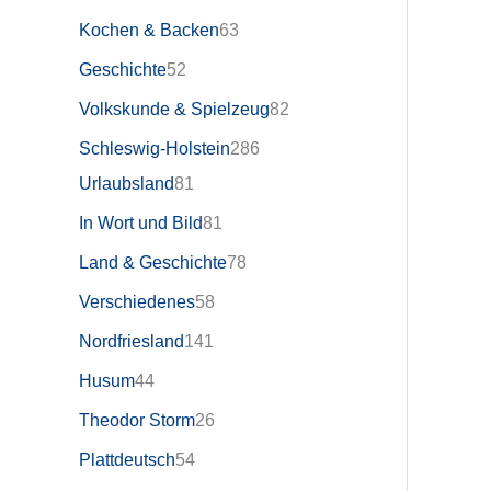
Kochen & Backen
63
Geschichte
52
Volkskunde & Spielzeug
82
Schleswig-Holstein
286
Urlaubsland
81
In Wort und Bild
81
Land & Geschichte
78
Verschiedenes
58
Nordfriesland
141
Husum
44
Theodor Storm
26
Plattdeutsch
54