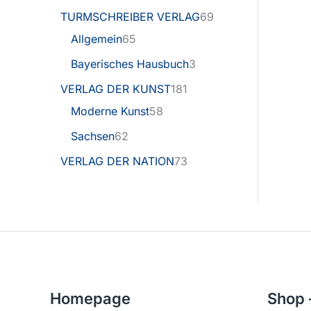
TURMSCHREIBER VERLAG
69
Allgemein
65
Bayerisches Hausbuch
3
VERLAG DER KUNST
181
Moderne Kunst
58
Sachsen
62
VERLAG DER NATION
73
Homepage
Shop 