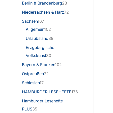
Berlin & Brandenburg
28
Niedersachsen & Harz
72
Sachsen
167
Allgemein
102
Urlaubsland
39
Erzgebirgische
Volkskunst
30
Bayern & Franken
102
Ostpreußen
72
Schlesien
17
HAMBURGER LESEHEFTE
176
Hamburger Lesehefte
PLUS
35