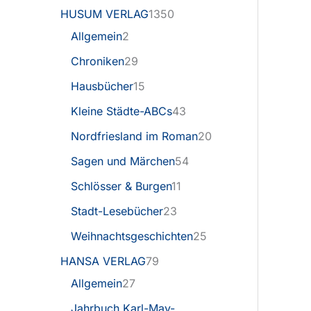
HUSUM VERLAG
1350
Allgemein
2
Chroniken
29
Hausbücher
15
Kleine Städte-ABCs
43
Nordfriesland im Roman
20
Sagen und Märchen
54
Schlösser & Burgen
11
Stadt-Lesebücher
23
Weihnachtsgeschichten
25
HANSA VERLAG
79
Allgemein
27
Jahrbuch Karl-May-