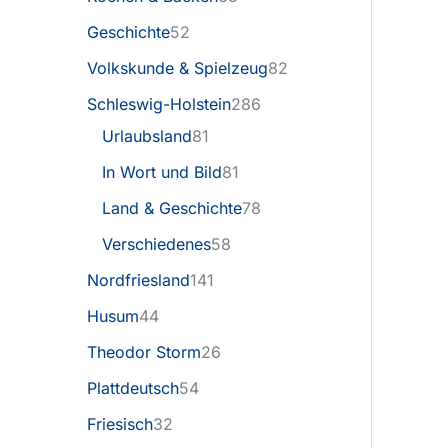
Geschichte
52
Volkskunde & Spielzeug
82
Schleswig-Holstein
286
Urlaubsland
81
In Wort und Bild
81
Land & Geschichte
78
Verschiedenes
58
Nordfriesland
141
Husum
44
Theodor Storm
26
Plattdeutsch
54
Friesisch
32