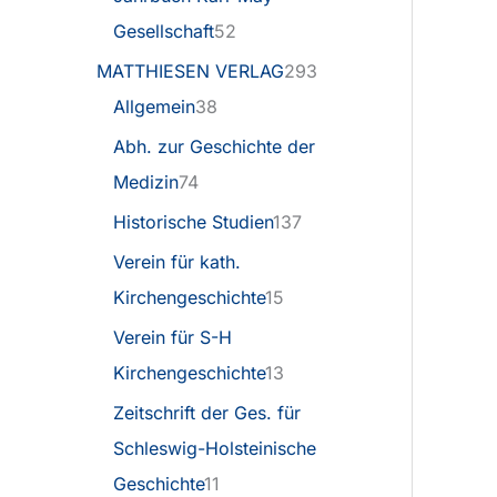
Gesellschaft
52
MATTHIESEN VERLAG
293
Allgemein
38
Abh. zur Geschichte der
Medizin
74
Historische Studien
137
Verein für kath.
Kirchengeschichte
15
Verein für S-H
Kirchengeschichte
13
Zeitschrift der Ges. für
Schleswig-Holsteinische
Geschichte
11