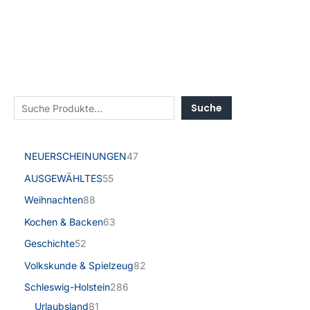
Suche
NEUERSCHEINUNGEN
47
AUSGEWÄHLTES
55
Weihnachten
88
Kochen & Backen
63
Geschichte
52
Volkskunde & Spielzeug
82
Schleswig-Holstein
286
Urlaubsland
81