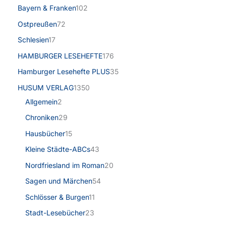
Bayern & Franken
102
Ostpreußen
72
Schlesien
17
HAMBURGER LESEHEFTE
176
Hamburger Lesehefte PLUS
35
HUSUM VERLAG
1350
Allgemein
2
Chroniken
29
Hausbücher
15
Kleine Städte-ABCs
43
Nordfriesland im Roman
20
Sagen und Märchen
54
Schlösser & Burgen
11
Stadt-Lesebücher
23