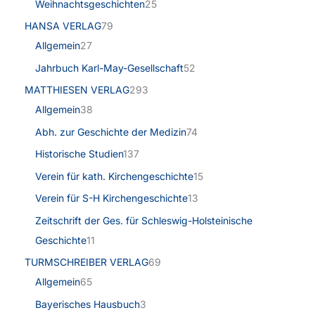
Weihnachtsgeschichten
25
HANSA VERLAG
79
Allgemein
27
Jahrbuch Karl-May-Gesellschaft
52
MATTHIESEN VERLAG
293
Allgemein
38
Abh. zur Geschichte der Medizin
74
Historische Studien
137
Verein für kath. Kirchengeschichte
15
Verein für S-H Kirchengeschichte
13
Zeitschrift der Ges. für Schleswig-Holsteinische
Geschichte
11
TURMSCHREIBER VERLAG
69
Allgemein
65
Bayerisches Hausbuch
3