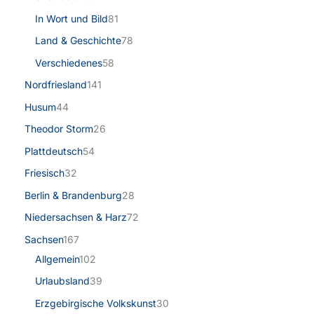
In Wort und Bild
81
Land & Geschichte
78
Verschiedenes
58
Nordfriesland
141
Husum
44
Theodor Storm
26
Plattdeutsch
54
Friesisch
32
Berlin & Brandenburg
28
Niedersachsen & Harz
72
Sachsen
167
Allgemein
102
Urlaubsland
39
Erzgebirgische Volkskunst
30