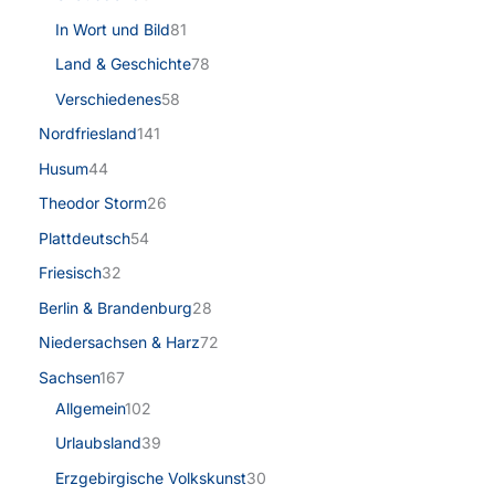
In Wort und Bild
81
Land & Geschichte
78
Verschiedenes
58
Nordfriesland
141
Husum
44
Theodor Storm
26
Plattdeutsch
54
Friesisch
32
Berlin & Brandenburg
28
Niedersachsen & Harz
72
Sachsen
167
Allgemein
102
Urlaubsland
39
Erzgebirgische Volkskunst
30