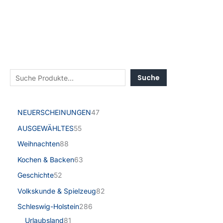
Suche
NEUERSCHEINUNGEN
47
AUSGEWÄHLTES
55
Weihnachten
88
Kochen & Backen
63
Geschichte
52
Volkskunde & Spielzeug
82
Schleswig-Holstein
286
Urlaubsland
81