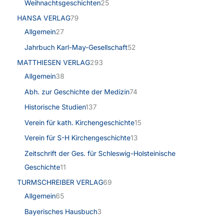
Weihnachtsgeschichten
25
HANSA VERLAG
79
Allgemein
27
Jahrbuch Karl-May-Gesellschaft
52
MATTHIESEN VERLAG
293
Allgemein
38
Abh. zur Geschichte der Medizin
74
Historische Studien
137
Verein für kath. Kirchengeschichte
15
Verein für S-H Kirchengeschichte
13
Zeitschrift der Ges. für Schleswig-Holsteinische
Geschichte
11
TURMSCHREIBER VERLAG
69
Allgemein
65
Bayerisches Hausbuch
3