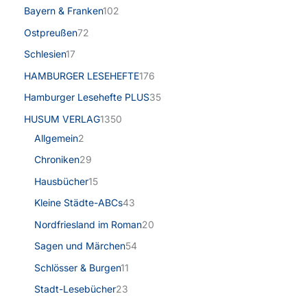
Bayern & Franken
102
Ostpreußen
72
Schlesien
17
HAMBURGER LESEHEFTE
176
Hamburger Lesehefte PLUS
35
HUSUM VERLAG
1350
Allgemein
2
Chroniken
29
Hausbücher
15
Kleine Städte-ABCs
43
Nordfriesland im Roman
20
Sagen und Märchen
54
Schlösser & Burgen
11
Stadt-Lesebücher
23