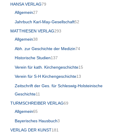
HANSA VERLAG
79
Allgemein
27
Jahrbuch Karl-May-Gesellschaft
52
MATTHIESEN VERLAG
293
Allgemein
38
Abh. zur Geschichte der Medizin
74
Historische Studien
137
Verein für kath. Kirchengeschichte
15
Verein für S-H Kirchengeschichte
13
Zeitschrift der Ges. für Schleswig-Holsteinische
Geschichte
11
TURMSCHREIBER VERLAG
69
Allgemein
65
Bayerisches Hausbuch
3
VERLAG DER KUNST
181