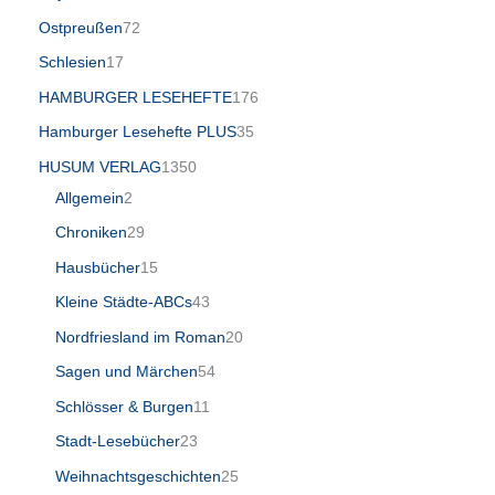
Ostpreußen
72
Schlesien
17
HAMBURGER LESEHEFTE
176
Hamburger Lesehefte PLUS
35
HUSUM VERLAG
1350
Allgemein
2
Chroniken
29
Hausbücher
15
Kleine Städte-ABCs
43
Nordfriesland im Roman
20
Sagen und Märchen
54
Schlösser & Burgen
11
Stadt-Lesebücher
23
Weihnachtsgeschichten
25