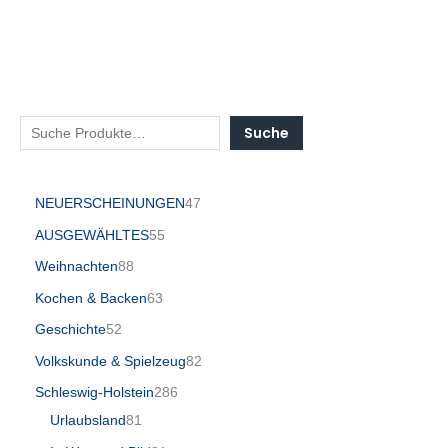
Suche
NEUERSCHEINUNGEN
47
AUSGEWÄHLTES
55
Weihnachten
88
Kochen & Backen
63
Geschichte
52
Volkskunde & Spielzeug
82
Schleswig-Holstein
286
Urlaubsland
81