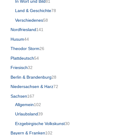
In Wort und Bild
81
Land & Geschichte
78
Verschiedenes
58
Nordfriesland
141
Husum
44
Theodor Storm
26
Plattdeutsch
54
Friesisch
32
Berlin & Brandenburg
28
Niedersachsen & Harz
72
Sachsen
167
Allgemein
102
Urlaubsland
39
Erzgebirgische Volkskunst
30
Bayern & Franken
102