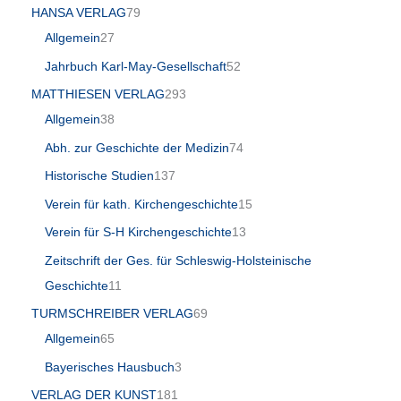
HANSA VERLAG
79
Allgemein
27
Jahrbuch Karl-May-Gesellschaft
52
MATTHIESEN VERLAG
293
Allgemein
38
Abh. zur Geschichte der Medizin
74
Historische Studien
137
Verein für kath. Kirchengeschichte
15
Verein für S-H Kirchengeschichte
13
Zeitschrift der Ges. für Schleswig-Holsteinische
Geschichte
11
TURMSCHREIBER VERLAG
69
Allgemein
65
Bayerisches Hausbuch
3
VERLAG DER KUNST
181