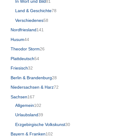
In Wort und Bild
81
Land & Geschichte
78
Verschiedenes
58
Nordfriesland
141
Husum
44
Theodor Storm
26
Plattdeutsch
54
Friesisch
32
Berlin & Brandenburg
28
Niedersachsen & Harz
72
Sachsen
167
Allgemein
102
Urlaubsland
39
Erzgebirgische Volkskunst
30
Bayern & Franken
102