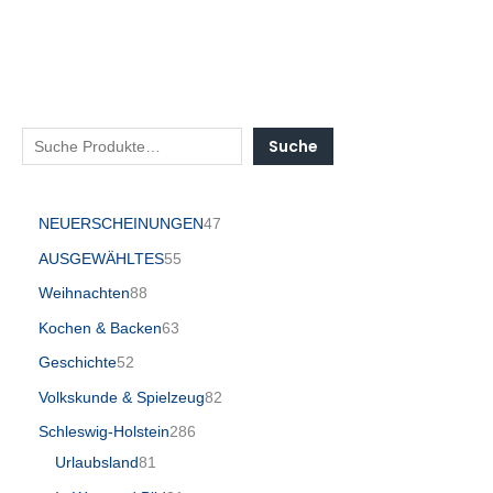
Suche
NEUERSCHEINUNGEN
47
AUSGEWÄHLTES
55
Weihnachten
88
Kochen & Backen
63
Geschichte
52
Volkskunde & Spielzeug
82
Schleswig-Holstein
286
Urlaubsland
81