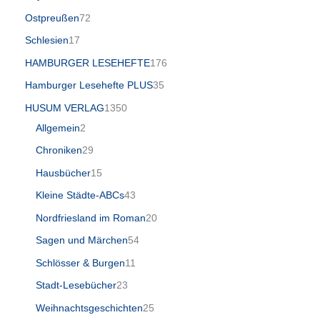
Ostpreußen
72
Schlesien
17
HAMBURGER LESEHEFTE
176
Hamburger Lesehefte PLUS
35
HUSUM VERLAG
1350
Allgemein
2
Chroniken
29
Hausbücher
15
Kleine Städte-ABCs
43
Nordfriesland im Roman
20
Sagen und Märchen
54
Schlösser & Burgen
11
Stadt-Lesebücher
23
Weihnachtsgeschichten
25