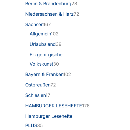
Berlin & Brandenburg
28
Niedersachsen & Harz
72
Sachsen
167
Allgemein
102
Urlaubsland
39
Erzgebirgische
Volkskunst
30
Bayern & Franken
102
Ostpreußen
72
Schlesien
17
HAMBURGER LESEHEFTE
176
Hamburger Lesehefte
PLUS
35