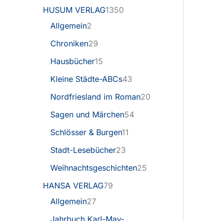
HUSUM VERLAG
1350
Allgemein
2
Chroniken
29
Hausbücher
15
Kleine Städte-ABCs
43
Nordfriesland im Roman
20
Sagen und Märchen
54
Schlösser & Burgen
11
Stadt-Lesebücher
23
Weihnachtsgeschichten
25
HANSA VERLAG
79
Allgemein
27
Jahrbuch Karl-May-