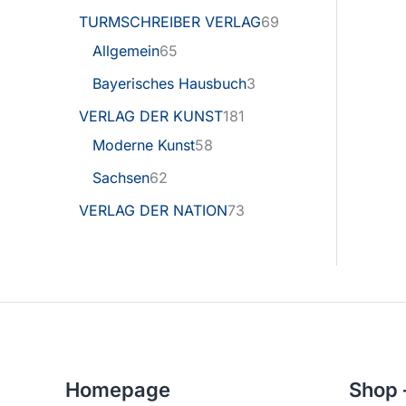
TURMSCHREIBER VERLAG
69
Allgemein
65
Bayerisches Hausbuch
3
VERLAG DER KUNST
181
Moderne Kunst
58
Sachsen
62
VERLAG DER NATION
73
Homepage
Shop 