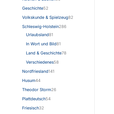
Geschichte
52
Volkskunde & Spielzeug
82
Schleswig-Holstein
286
Urlaubsland
81
In Wort und Bild
81
Land & Geschichte
78
Verschiedenes
58
Nordfriesland
141
Husum
44
Theodor Storm
26
Plattdeutsch
54
Friesisch
32