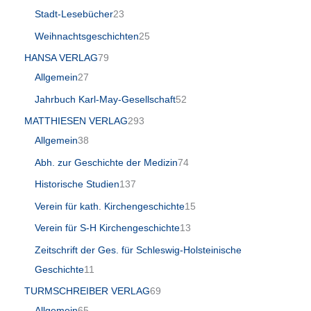
Stadt-Lesebücher
23
Weihnachtsgeschichten
25
HANSA VERLAG
79
Allgemein
27
Jahrbuch Karl-May-Gesellschaft
52
MATTHIESEN VERLAG
293
Allgemein
38
Abh. zur Geschichte der Medizin
74
Historische Studien
137
Verein für kath. Kirchengeschichte
15
Verein für S-H Kirchengeschichte
13
Zeitschrift der Ges. für Schleswig-Holsteinische
Geschichte
11
TURMSCHREIBER VERLAG
69
Allgemein
65