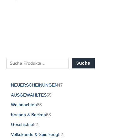
Suche
NEUERSCHEINUNGEN
47
AUSGEWÄHLTES
55
Weihnachten
88
Kochen & Backen
63
Geschichte
52
Volkskunde & Spielzeug
82