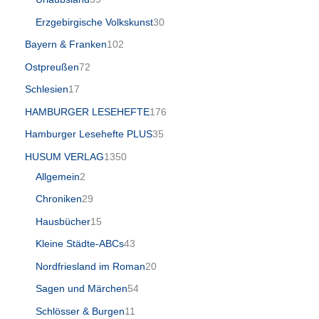
Erzgebirgische Volkskunst
30
Bayern & Franken
102
Ostpreußen
72
Schlesien
17
HAMBURGER LESEHEFTE
176
Hamburger Lesehefte PLUS
35
HUSUM VERLAG
1350
Allgemein
2
Chroniken
29
Hausbücher
15
Kleine Städte-ABCs
43
Nordfriesland im Roman
20
Sagen und Märchen
54
Schlösser & Burgen
11