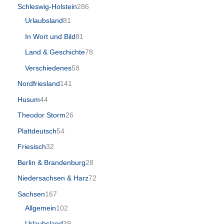
Schleswig-Holstein
286
Urlaubsland
81
In Wort und Bild
81
Land & Geschichte
78
Verschiedenes
58
Nordfriesland
141
Husum
44
Theodor Storm
26
Plattdeutsch
54
Friesisch
32
Berlin & Brandenburg
28
Niedersachsen & Harz
72
Sachsen
167
Allgemein
102
Urlaubsland
39