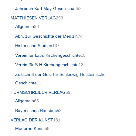
Jahrbuch Karl-May-Gesellschaft
52
MATTHIESEN VERLAG
293
Allgemein
38
Abh. zur Geschichte der Medizin
74
Historische Studien
137
Verein für kath. Kirchengeschichte
15
Verein für S-H Kirchengeschichte
13
Zeitschrift der Ges. für Schleswig-Holsteinische
Geschichte
11
TURMSCHREIBER VERLAG
69
Allgemein
65
Bayerisches Hausbuch
3
VERLAG DER KUNST
181
Moderne Kunst
58