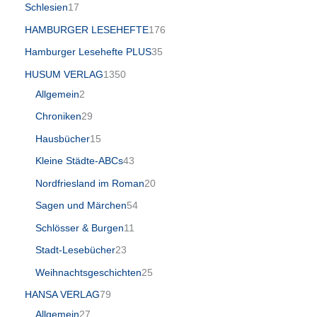
Schlesien
17
HAMBURGER LESEHEFTE
176
Hamburger Lesehefte PLUS
35
HUSUM VERLAG
1350
Allgemein
2
Chroniken
29
Hausbücher
15
Kleine Städte-ABCs
43
Nordfriesland im Roman
20
Sagen und Märchen
54
Schlösser & Burgen
11
Stadt-Lesebücher
23
Weihnachtsgeschichten
25
HANSA VERLAG
79
Allgemein
27