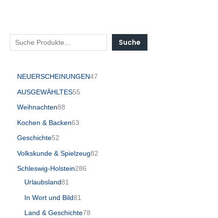
Suche
NEUERSCHEINUNGEN
47
AUSGEWÄHLTES
55
Weihnachten
88
Kochen & Backen
63
Geschichte
52
Volkskunde & Spielzeug
82
Schleswig-Holstein
286
Urlaubsland
81
In Wort und Bild
81
Land & Geschichte
78