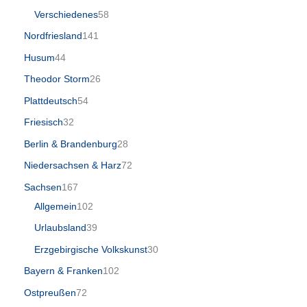
Verschiedenes
58
Nordfriesland
141
Husum
44
Theodor Storm
26
Plattdeutsch
54
Friesisch
32
Berlin & Brandenburg
28
Niedersachsen & Harz
72
Sachsen
167
Allgemein
102
Urlaubsland
39
Erzgebirgische Volkskunst
30
Bayern & Franken
102
Ostpreußen
72