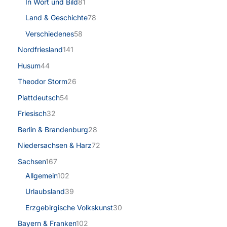
In Wort und Bild
81
Land & Geschichte
78
Verschiedenes
58
Nordfriesland
141
Husum
44
Theodor Storm
26
Plattdeutsch
54
Friesisch
32
Berlin & Brandenburg
28
Niedersachsen & Harz
72
Sachsen
167
Allgemein
102
Urlaubsland
39
Erzgebirgische Volkskunst
30
Bayern & Franken
102