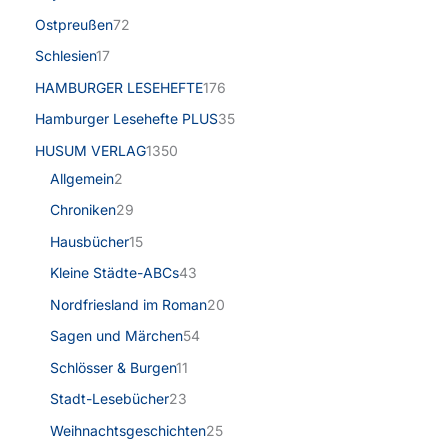
Ostpreußen
72
Schlesien
17
HAMBURGER LESEHEFTE
176
Hamburger Lesehefte PLUS
35
HUSUM VERLAG
1350
Allgemein
2
Chroniken
29
Hausbücher
15
Kleine Städte-ABCs
43
Nordfriesland im Roman
20
Sagen und Märchen
54
Schlösser & Burgen
11
Stadt-Lesebücher
23
Weihnachtsgeschichten
25