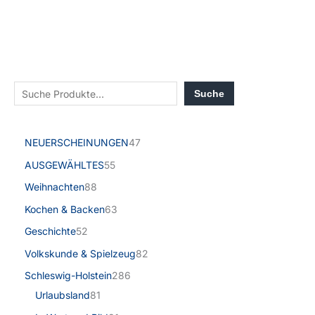
Suche
NEUERSCHEINUNGEN
47
AUSGEWÄHLTES
55
Weihnachten
88
Kochen & Backen
63
Geschichte
52
Volkskunde & Spielzeug
82
Schleswig-Holstein
286
Urlaubsland
81