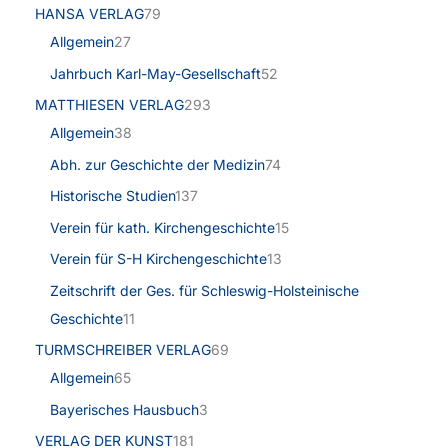
HANSA VERLAG
79
Allgemein
27
Jahrbuch Karl-May-Gesellschaft
52
MATTHIESEN VERLAG
293
Allgemein
38
Abh. zur Geschichte der Medizin
74
Historische Studien
137
Verein für kath. Kirchengeschichte
15
Verein für S-H Kirchengeschichte
13
Zeitschrift der Ges. für Schleswig-Holsteinische
Geschichte
11
TURMSCHREIBER VERLAG
69
Allgemein
65
Bayerisches Hausbuch
3
VERLAG DER KUNST
181