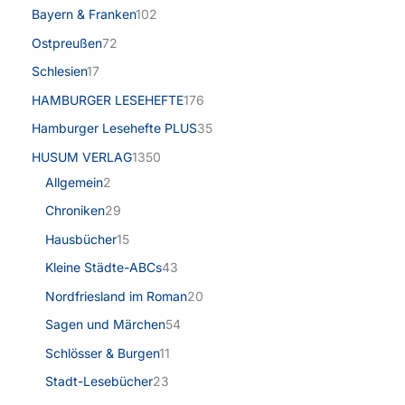
Bayern & Franken
102
Ostpreußen
72
Schlesien
17
HAMBURGER LESEHEFTE
176
Hamburger Lesehefte PLUS
35
HUSUM VERLAG
1350
Allgemein
2
Chroniken
29
Hausbücher
15
Kleine Städte-ABCs
43
Nordfriesland im Roman
20
Sagen und Märchen
54
Schlösser & Burgen
11
Stadt-Lesebücher
23