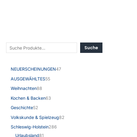
Suche
NEUERSCHEINUNGEN
47
AUSGEWÄHLTES
55
Weihnachten
88
Kochen & Backen
63
Geschichte
52
Volkskunde & Spielzeug
82
Schleswig-Holstein
286
Urlaubsland
81