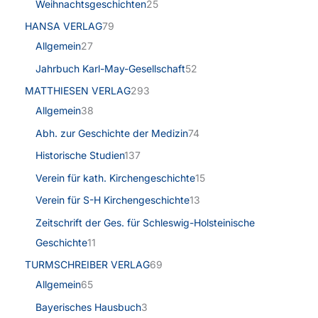
Weihnachtsgeschichten
25
HANSA VERLAG
79
Allgemein
27
Jahrbuch Karl-May-Gesellschaft
52
MATTHIESEN VERLAG
293
Allgemein
38
Abh. zur Geschichte der Medizin
74
Historische Studien
137
Verein für kath. Kirchengeschichte
15
Verein für S-H Kirchengeschichte
13
Zeitschrift der Ges. für Schleswig-Holsteinische
Geschichte
11
TURMSCHREIBER VERLAG
69
Allgemein
65
Bayerisches Hausbuch
3