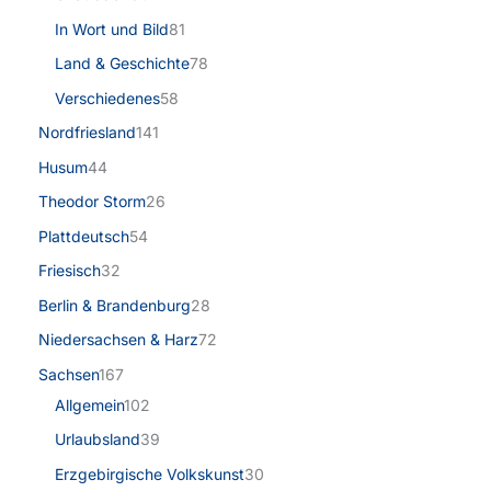
In Wort und Bild
81
Land & Geschichte
78
Verschiedenes
58
Nordfriesland
141
Husum
44
Theodor Storm
26
Plattdeutsch
54
Friesisch
32
Berlin & Brandenburg
28
Niedersachsen & Harz
72
Sachsen
167
Allgemein
102
Urlaubsland
39
Erzgebirgische Volkskunst
30