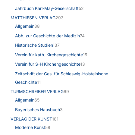
Jahrbuch Karl-May-Gesellschaft
52
MATTHIESEN VERLAG
293
Allgemein
38
Abh. zur Geschichte der Medizin
74
Historische Studien
137
Verein für kath. Kirchengeschichte
15
Verein für S-H Kirchengeschichte
13
Zeitschrift der Ges. für Schleswig-Holsteinische
Geschichte
11
TURMSCHREIBER VERLAG
69
Allgemein
65
Bayerisches Hausbuch
3
VERLAG DER KUNST
181
Moderne Kunst
58