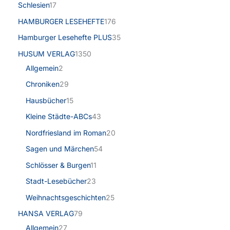
Schlesien
17
HAMBURGER LESEHEFTE
176
Hamburger Lesehefte PLUS
35
HUSUM VERLAG
1350
Allgemein
2
Chroniken
29
Hausbücher
15
Kleine Städte-ABCs
43
Nordfriesland im Roman
20
Sagen und Märchen
54
Schlösser & Burgen
11
Stadt-Lesebücher
23
Weihnachtsgeschichten
25
HANSA VERLAG
79
Allgemein
27