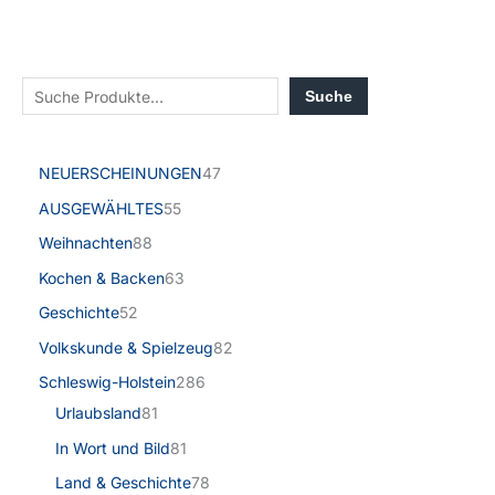
Suche
NEUERSCHEINUNGEN
47
AUSGEWÄHLTES
55
Weihnachten
88
Kochen & Backen
63
Geschichte
52
Volkskunde & Spielzeug
82
Schleswig-Holstein
286
Urlaubsland
81
In Wort und Bild
81
Land & Geschichte
78