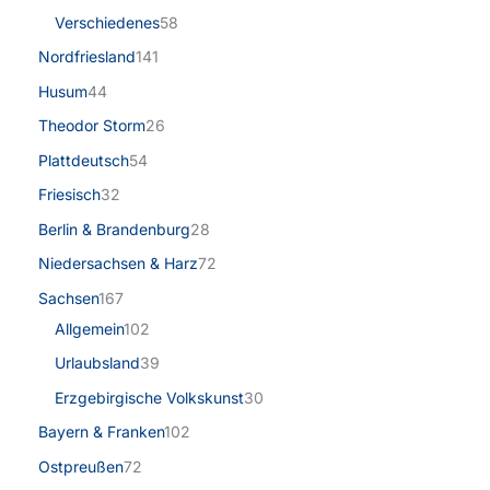
Verschiedenes
58
Nordfriesland
141
Husum
44
Theodor Storm
26
Plattdeutsch
54
Friesisch
32
Berlin & Brandenburg
28
Niedersachsen & Harz
72
Sachsen
167
Allgemein
102
Urlaubsland
39
Erzgebirgische Volkskunst
30
Bayern & Franken
102
Ostpreußen
72