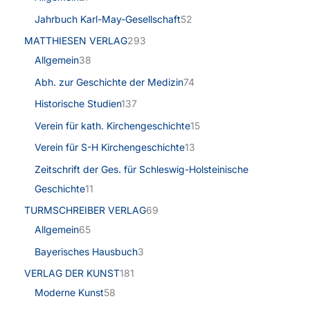
Jahrbuch Karl-May-Gesellschaft
52
MATTHIESEN VERLAG
293
Allgemein
38
Abh. zur Geschichte der Medizin
74
Historische Studien
137
Verein für kath. Kirchengeschichte
15
Verein für S-H Kirchengeschichte
13
Zeitschrift der Ges. für Schleswig-Holsteinische
Geschichte
11
TURMSCHREIBER VERLAG
69
Allgemein
65
Bayerisches Hausbuch
3
VERLAG DER KUNST
181
Moderne Kunst
58