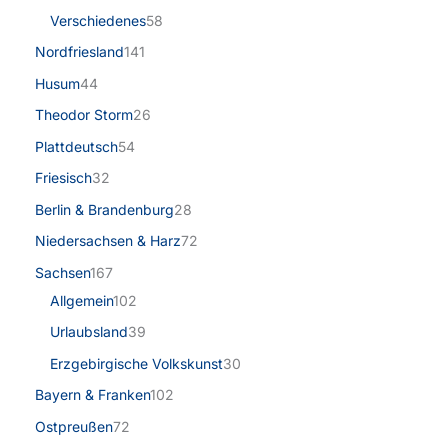
Verschiedenes
58
Nordfriesland
141
Husum
44
Theodor Storm
26
Plattdeutsch
54
Friesisch
32
Berlin & Brandenburg
28
Niedersachsen & Harz
72
Sachsen
167
Allgemein
102
Urlaubsland
39
Erzgebirgische Volkskunst
30
Bayern & Franken
102
Ostpreußen
72