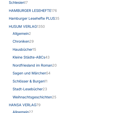
Schlesien
17
HAMBURGER LESEHEFTE
176
Hamburger Lesehefte PLUS
35
HUSUM VERLAG
1350
Allgemein
2
Chroniken
29
Hausbücher
15
Kleine Städte-ABCs
43
Nordfriesland im Roman
20
Sagen und Märchen
54
Schlösser & Burgen
11
Stadt-Lesebücher
23
Weihnachtsgeschichten
25
HANSA VERLAG
79
Allgemein
27