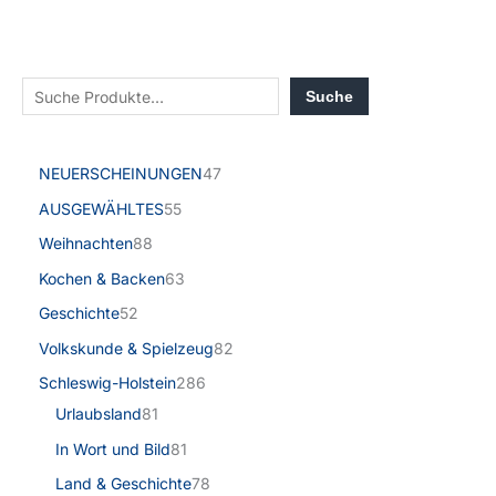
Suche
NEUERSCHEINUNGEN
47
AUSGEWÄHLTES
55
Weihnachten
88
Kochen & Backen
63
Geschichte
52
Volkskunde & Spielzeug
82
Schleswig-Holstein
286
Urlaubsland
81
In Wort und Bild
81
Land & Geschichte
78