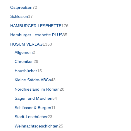
Ostpreußen
72
Schlesien
17
HAMBURGER LESEHEFTE
176
Hamburger Lesehefte PLUS
35
HUSUM VERLAG
1350
Allgemein
2
Chroniken
29
Hausbücher
15
Kleine Städte-ABCs
43
Nordfriesland im Roman
20
Sagen und Märchen
54
Schlösser & Burgen
11
Stadt-Lesebücher
23
Weihnachtsgeschichten
25