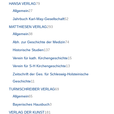
HANSA VERLAG
79
Allgemein
27
Jahrbuch Karl-May-Gesellschaft
52
MATTHIESEN VERLAG
293
Allgemein
38
Abh. zur Geschichte der Medizin
74
Historische Studien
137
Verein für kath. Kirchengeschichte
15
Verein für S-H Kirchengeschichte
13
Zeitschrift der Ges. für Schleswig-Holsteinische
Geschichte
11
TURMSCHREIBER VERLAG
69
Allgemein
65
Bayerisches Hausbuch
3
VERLAG DER KUNST
181