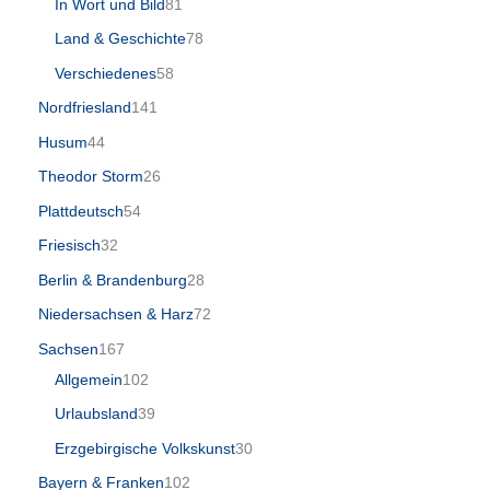
In Wort und Bild
81
Land & Geschichte
78
Verschiedenes
58
Nordfriesland
141
Husum
44
Theodor Storm
26
Plattdeutsch
54
Friesisch
32
Berlin & Brandenburg
28
Niedersachsen & Harz
72
Sachsen
167
Allgemein
102
Urlaubsland
39
Erzgebirgische Volkskunst
30
Bayern & Franken
102