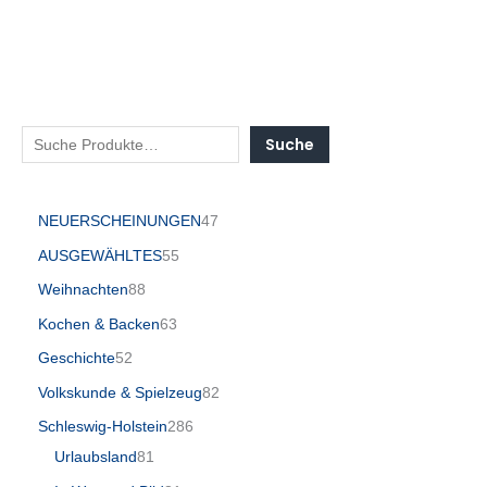
Suche
NEUERSCHEINUNGEN
47
AUSGEWÄHLTES
55
Weihnachten
88
Kochen & Backen
63
Geschichte
52
Volkskunde & Spielzeug
82
Schleswig-Holstein
286
Urlaubsland
81