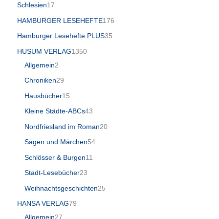
Schlesien
17
HAMBURGER LESEHEFTE
176
Hamburger Lesehefte PLUS
35
HUSUM VERLAG
1350
Allgemein
2
Chroniken
29
Hausbücher
15
Kleine Städte-ABCs
43
Nordfriesland im Roman
20
Sagen und Märchen
54
Schlösser & Burgen
11
Stadt-Lesebücher
23
Weihnachtsgeschichten
25
HANSA VERLAG
79
Allgemein
27