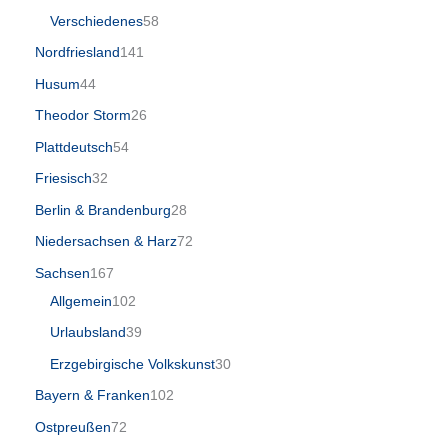
Verschiedenes
58
Nordfriesland
141
Husum
44
Theodor Storm
26
Plattdeutsch
54
Friesisch
32
Berlin & Brandenburg
28
Niedersachsen & Harz
72
Sachsen
167
Allgemein
102
Urlaubsland
39
Erzgebirgische Volkskunst
30
Bayern & Franken
102
Ostpreußen
72