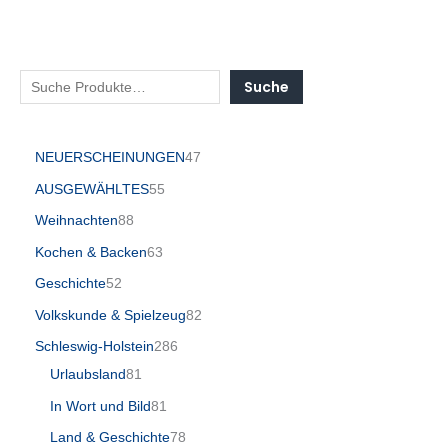
Suche
NEUERSCHEINUNGEN
47
AUSGEWÄHLTES
55
Weihnachten
88
Kochen & Backen
63
Geschichte
52
Volkskunde & Spielzeug
82
Schleswig-Holstein
286
Urlaubsland
81
In Wort und Bild
81
Land & Geschichte
78