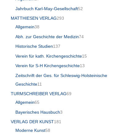
Jahrbuch Karl-May-Gesellschaft
52
MATTHIESEN VERLAG
293
Allgemein
38
Abh. zur Geschichte der Medizin
74
Historische Studien
137
Verein für kath. Kirchengeschichte
15
Verein für S-H Kirchengeschichte
13
Zeitschrift der Ges. für Schleswig-Holsteinische
Geschichte
11
TURMSCHREIBER VERLAG
69
Allgemein
65
Bayerisches Hausbuch
3
VERLAG DER KUNST
181
Moderne Kunst
58